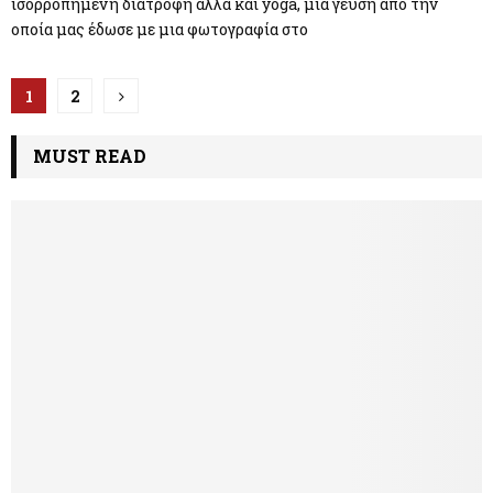
ισορροπημένη διατροφή αλλά και yoga, μια γεύση από την
οποία μας έδωσε με μια φωτογραφία στο
Π
1
2
λ
MUST READ
ο
ή
γ
η
σ
η
ά
ρ