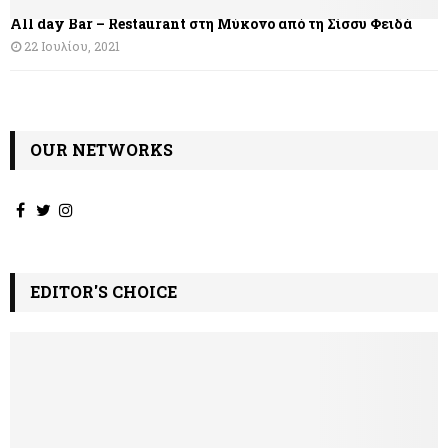
θ
All day Bar – Restaurant στη Μύκονο από τη Σίσσυ Φειδά
ρ
22 Ιουλίου, 2021
ω
ν
OUR NETWORKS
EDITOR'S CHOICE