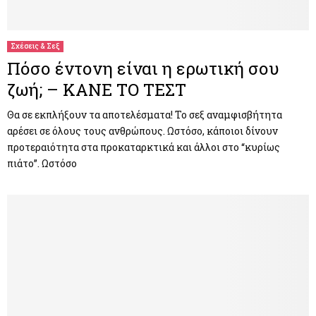
M
E
Σχέσεις & Σεξ
Πόσο έντονη είναι η ερωτική σου
N
ζωή; – ΚΑΝΕ ΤΟ ΤΕΣΤ
U
Θα σε εκπλήξουν τα αποτελέσματα! Το σεξ αναμφισβήτητα
αρέσει σε όλους τους ανθρώπους. Ωστόσο, κάποιοι δίνουν
προτεραιότητα στα προκαταρκτικά και άλλοι στο “κυρίως
πιάτο”. Ωστόσο