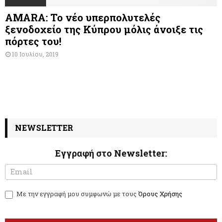
AMARA: Το νέο υπερπολυτελές
ξενοδοχείο της Κύπρου μόλις άνοιξε τις
πόρτες του!
10 Ιουλίου, 2019
NEWSLETTER
Εγγραφή στο Newsletter:
N
I
e
f
w
y
Με την εγγραφή μου συμφωνώ με τους
Όρους Χρήσης
s
o
l
u
e
a