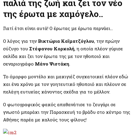
M
παλιά της ζωή και ζει τον νέο
της έρωτα με χαμόγελο..
E
Γιατί έτσι είναι αυτά! Ο έρωτας με έρωτα περνάει…
N
Ο λόγος για την
Βικτώρια Καϊματζόγλου
, την πρώην
U
σύζυγο του
Στέφανου Κορκολή
, η οποία πλέον γύρισε
σελίδα και ζει τον έρωτα της με τον ηθοποιό και
σεναριογράφο
Μάνο Ψιστάκη
.
Το όμορφο μοντέλο και μακιγιέζ συγκατοικεί πλέον εδώ
και ένα χρόνο με τον γοητευτικό ηθοποιό και πλέουν σε
πελάγη ευτυχίας κάνοντας σχέδια για το μέλλον.
Ο φωτογραφικός φακός απαθανάτισε το ζευγάρι σε
γνωστό μπαράκι την Παρασκευή το βράδυ στο κέντρο της
Αθήνας παρέα με καλούς τους φίλους!