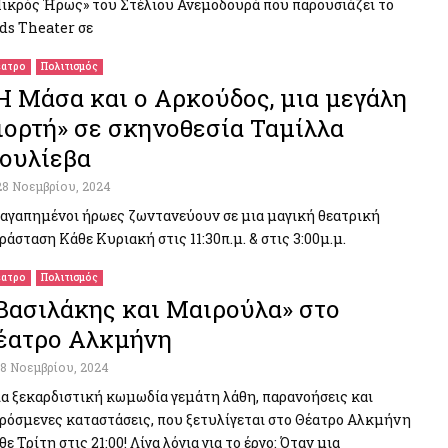
ικρός Ήρως» του Στέλιου Ανεμοδουρά που παρουσιάζει το
ds Theater σε
ατρο
Πολιτισμός
Η Μάσα και ο Αρκούδος, μια μεγάλη
ιορτή» σε σκηνοθεσία Ταμίλλα
ουλίεβα
28 Νοεμβρίου, 2024
 αγαπημένοι ήρωες ζωντανεύουν σε μια μαγική θεατρική
ράσταση Κάθε Κυριακή στις 11:30π.μ. & στις 3:00μ.μ.
ατρο
Πολιτισμός
Βασιλάκης και Μαιρούλα» στο
έατρο Αλκμήνη
18 Νοεμβρίου, 2024
α ξεκαρδιστική κωμωδία γεμάτη λάθη, παρανοήσεις και
ρόσμενες καταστάσεις, που ξετυλίγεται στο Θέατρο Αλκμήνη
θε Τρίτη στις 21:00! Λίγα λόγια για το έργο: Όταν μια