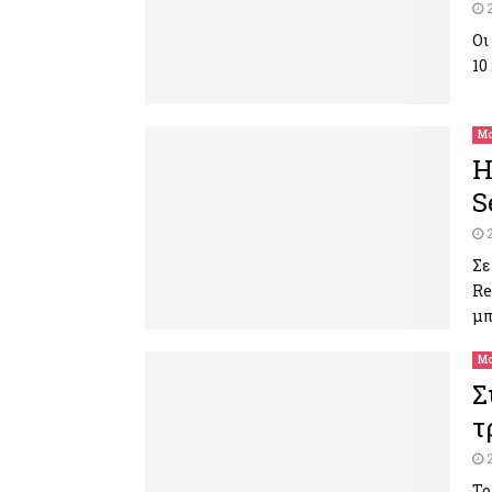
Οι
10
Μο
Η
S
Σε
Re
μπ
Μο
Σ
τ
Το