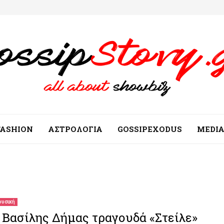
FASHION
ΑΣΤΡΟΛΟΓΙΑ
GOSSIPEXODUS
MEDI
υσική
 Βασίλης Δήμας τραγουδά «Στείλε»