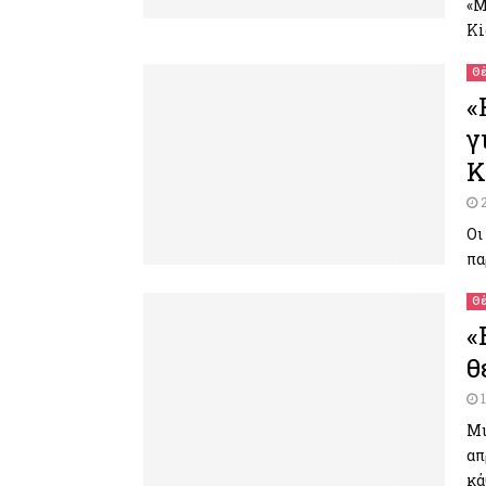
«Μ
Ki
Θέ
«
γ
Κ
Οι
πα
Θέ
«
θ
Μι
απ
κά