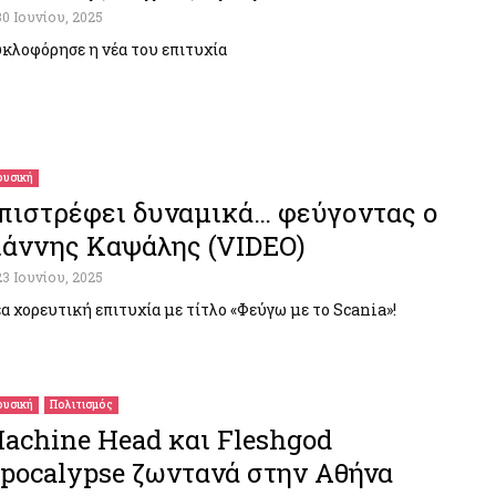
30 Ιουνίου, 2025
κλοφόρησε η νέα του επιτυχία
υσική
πιστρέφει δυναμικά… φεύγοντας ο
ιάννης Καψάλης (VIDEO)
23 Ιουνίου, 2025
α χορευτική επιτυχία με τίτλο «Φεύγω με το Scania»!
υσική
Πολιτισμός
achine Head και Fleshgod
pocalypse ζωντανά στην Αθήνα