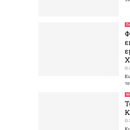
Πο
Φ
ε
ε
Χ
Κυ
το
Μο
T
Κ
Κυ