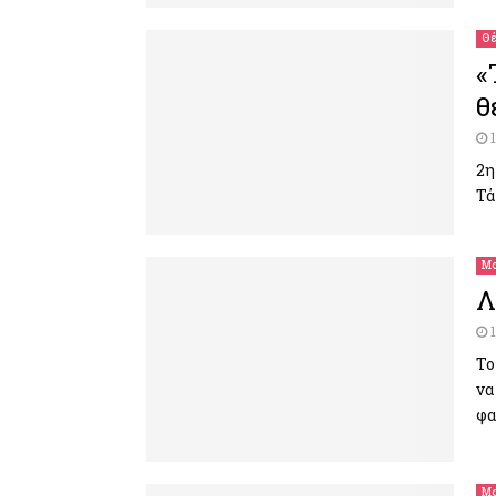
Θέ
«
θ
2η
Τά
Μο
Λ
Το
να
φα
Μο