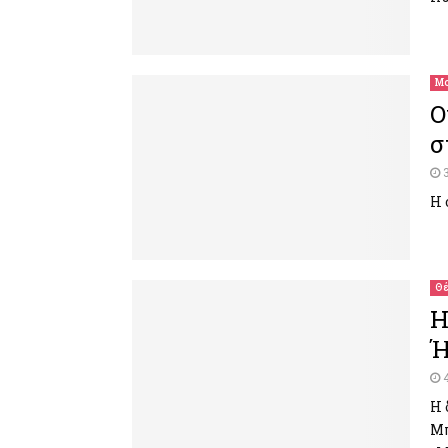
Μο
Ο
σ
Η 
Θέ
Η
Ή
Η 
Μπ