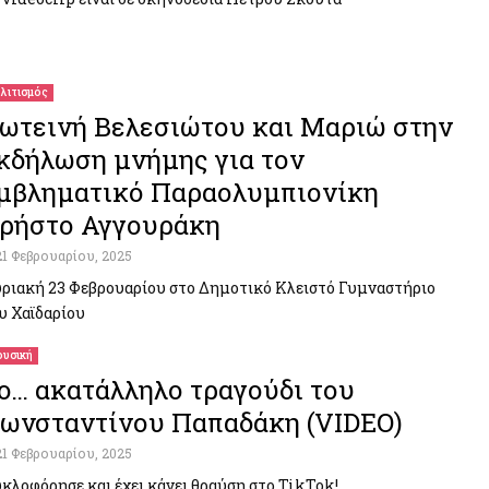
λιτισμός
ωτεινή Βελεσιώτου και Μαριώ στην
κδήλωση μνήμης για τον
μβληματικό Παραολυμπιονίκη
ρήστο Αγγουράκη
21 Φεβρουαρίου, 2025
ριακή 23 Φεβρουαρίου στο Δημοτικό Κλειστό Γυμναστήριο
υ Χαϊδαρίου
υσική
o… ακατάλληλο τραγούδι του
ωνσταντίνου Παπαδάκη (VIDEO)
21 Φεβρουαρίου, 2025
κλοφόρησε και έχει κάνει θραύση στο TikTok!