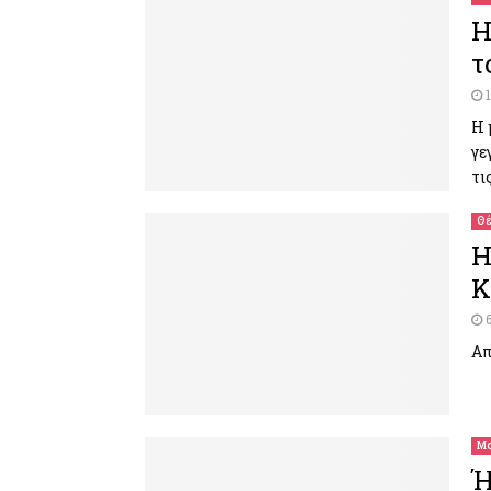
Η
τ
Η 
γε
τι
Θέ
Η
Κ
Απ
Μο
Ή