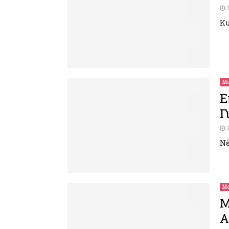
Κυ
Μο
Ε
Γ
Νέ
Μο
M
A