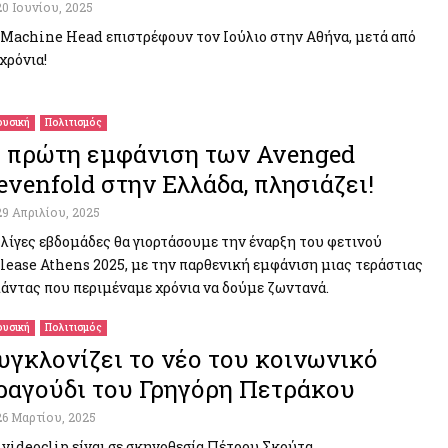
20 Ιουνίου, 2025
 Machine Head επιστρέφουν τον Ιούλιο στην Αθήνα, μετά από
 χρόνια!
υσική
Πολιτισμός
 πρώτη εμφάνιση των Avenged
evenfold στην Ελλάδα, πλησιάζει!
29 Απριλίου, 2025
 λίγες εβδομάδες θα γιορτάσουμε την έναρξη του φετινού
lease Athens 2025, με την παρθενική εμφάνιση μιας τεράστιας
άντας που περιμέναμε χρόνια να δούμε ζωντανά.
υσική
Πολιτισμός
υγκλονίζει το νέο του κοινωνικό
ραγούδι του Γρηγόρη Πετράκου
26 Μαρτίου, 2025
 videoclip είναι σε σκηνοθεσία Πέτρου Σκούτα