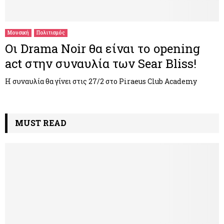
M
E
Μουσική
Πολιτισμός
Οι Drama Noir θα είναι το opening
N
act στην συναυλία των Sear Bliss!
U
Η συναυλία θα γίνει στις 27/2 στο Piraeus Club Academy
MUST READ