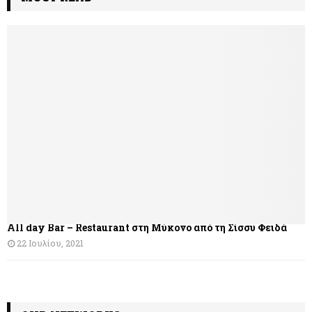
ο
ή
γ
η
σ
η
ά
ρ
θ
All day Bar – Restaurant στη Μύκονο από τη Σίσσυ Φειδά
ρ
22 Ιουλίου, 2021
ω
ν