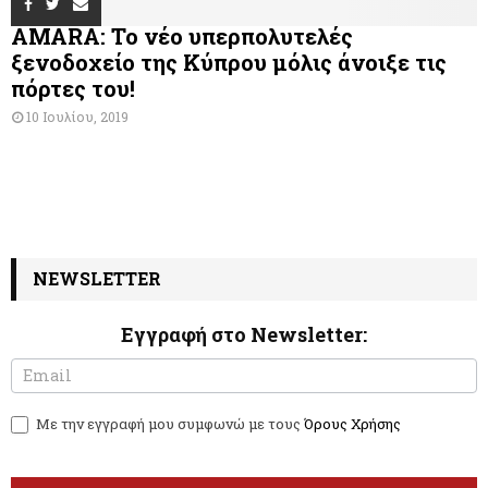
AMARA: Το νέο υπερπολυτελές
ξενοδοχείο της Κύπρου μόλις άνοιξε τις
πόρτες του!
10 Ιουλίου, 2019
NEWSLETTER
Εγγραφή στο Newsletter:
N
I
e
f
w
y
Με την εγγραφή μου συμφωνώ με τους
Όρους Χρήσης
s
o
l
u
e
a