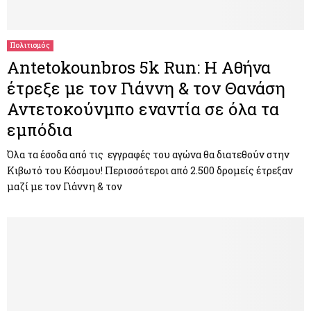
M
E
Πολιτισμός
Antetokounbros 5k Run: Η Αθήνα
N
έτρεξε με τον Γιάννη & τον Θανάση
Αντετοκούνμπο εναντία σε όλα τα
U
εμπόδια
Όλα τα έσοδα από τις εγγραφές του αγώνα θα διατεθούν στην
Κιβωτό του Κόσμου! Περισσότεροι από 2.500 δρομείς έτρεξαν
μαζί με τον Γιάννη & τον