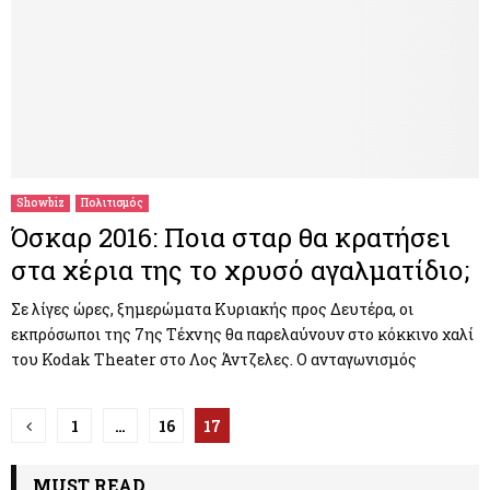
Showbiz
Πολιτισμός
Όσκαρ 2016: Ποια σταρ θα κρατήσει
στα χέρια της το χρυσό αγαλματίδιο;
Σε λίγες ώρες, ξημερώματα Κυριακής προς Δευτέρα, οι
εκπρόσωποι της 7ης Τέχνης θα παρελαύνουν στο κόκκινο χαλί
του Kodak Theater στο Λος Άντζελες. Ο ανταγωνισμός
Π
1
…
16
17
λ
MUST READ