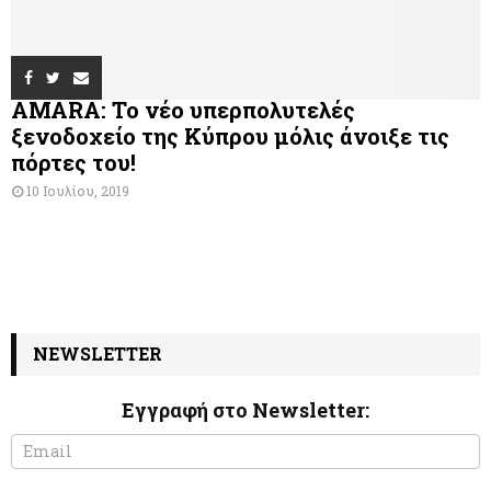
AMARA: Το νέο υπερπολυτελές
ξενοδοχείο της Κύπρου μόλις άνοιξε τις
πόρτες του!
10 Ιουλίου, 2019
NEWSLETTER
Εγγραφή στο Newsletter:
N
I
e
f
w
y