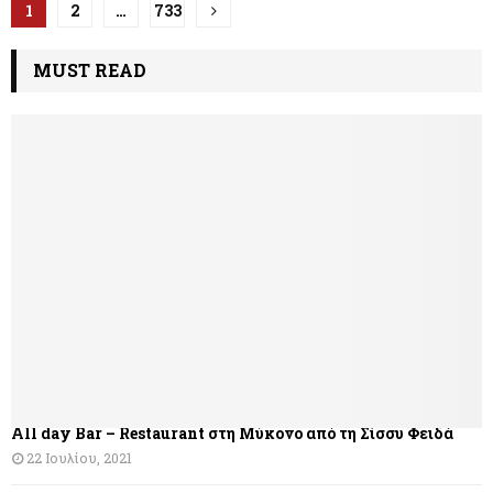
Π
1
2
…
733
λ
MUST READ
ο
ή
γ
η
σ
η
ά
ρ
θ
All day Bar – Restaurant στη Μύκονο από τη Σίσσυ Φειδά
ρ
22 Ιουλίου, 2021
ω