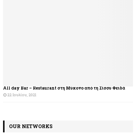
ή
γ
η
σ
η
ά
ρ
θ
All day Bar – Restaurant στη Μύκονο από τη Σίσσυ Φειδά
ρ
22 Ιουλίου, 2021
ω
ν
OUR NETWORKS