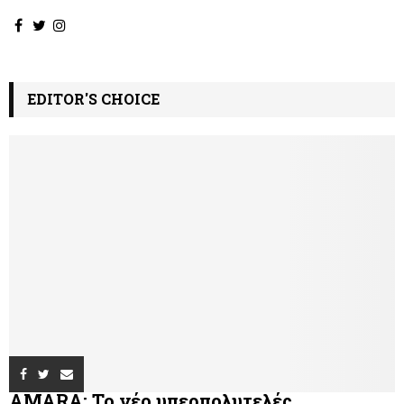
EDITOR'S CHOICE
AMARA: Το νέο υπερπολυτελές