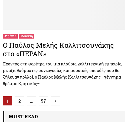
Ατζέντα
Μουσική
Ο Παύλος Μελής Καλλιτσουνάκης
στο «ΠΕΡΑΝ»
Έχοντας στη φαρέτρα του μια πλούσια καλλιτεχνική εμπειρία,
με αξιοθαύμαστες συνεργασίες και μουσικές σπουδές που θα
ζήλευαν πολλοί, ο Παύλος Μελής Καλλιτσουνάκης –γέννημα
θρέμμα Κρητικός–
Π
1
2
…
57
λ
MUST READ
ο