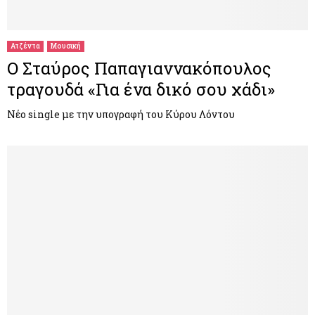
M
E
Ατζέντα
Μουσική
Ο Σταύρος Παπαγιαννακόπουλος
N
τραγουδά «Για ένα δικό σου χάδι»
U
Νέο single με την υπογραφή του Κύρου Λόντου