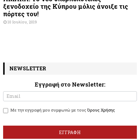
ξενοδοχείο της Κύπρου μόλις άνοιξε τις
πόρτες του!
10 Ιουλίου, 2019
NEWSLETTER
Εγγραφή στο Newsletter:
N
I
e
f
w
y
Με την εγγραφή μου συμφωνώ με τους
Όρους Χρήσης
s
o
l
u
e
a
t
r
ΕΓΓΡΑΦΗ
t
e