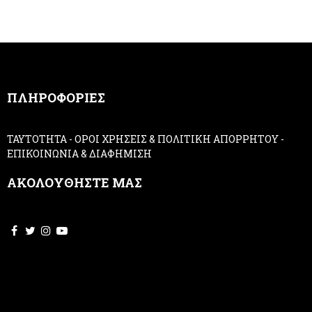
e
h
r
u
m
a
n
,
ΠΛΗΡΟΦΟΡΙΕΣ
l
e
a
ΤΑΥΤΟΤΗΤΑ
-
ΟΡΟΙ ΧΡΗΣΕΙΣ & ΠΟΛΙΤΙΚΗ ΑΠΟΡΡΗΤΟΥ
-
v
ΕΠΙΚΟΙΝΩΝΙΑ & ΔΙΑΦΗΜΙΣΗ
e
t
ΑΚΟΛΟΥΘΗΣΤΕ ΜΑΣ
h
i
s
f
i
e
l
d
b