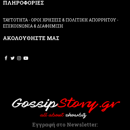
ΠΛΗΡΟΦΟΡΙΕΣ
l
e
a
ΤΑΥΤΟΤΗΤΑ
-
ΟΡΟΙ ΧΡΗΣΕΙΣ & ΠΟΛΙΤΙΚΗ ΑΠΟΡΡΗΤΟΥ
-
v
ΕΠΙΚΟΙΝΩΝΙΑ & ΔΙΑΦΗΜΙΣΗ
e
t
ΑΚΟΛΟΥΘΗΣΤΕ ΜΑΣ
h
i
s
f
i
e
l
d
b
l
a
n
k
.
Εγγραφή στο Newsletter: