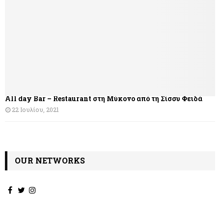
σ
η
ά
ρ
θ
All day Bar – Restaurant στη Μύκονο από τη Σίσσυ Φειδά
ρ
22 Ιουλίου, 2021
ω
ν
OUR NETWORKS