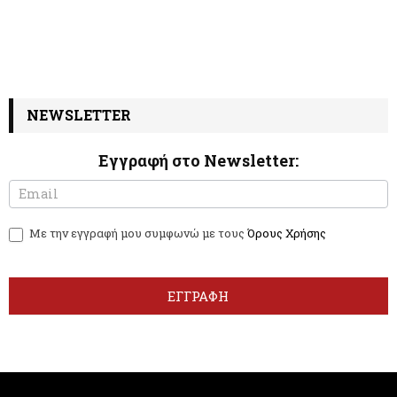
NEWSLETTER
Εγγραφή στο Newsletter:
N
I
e
f
w
y
Με την εγγραφή μου συμφωνώ με τους
Όρους Χρήσης
s
o
l
u
e
a
t
r
ΕΓΓΡΑΦΗ
t
e
e
h
r
u
m
a