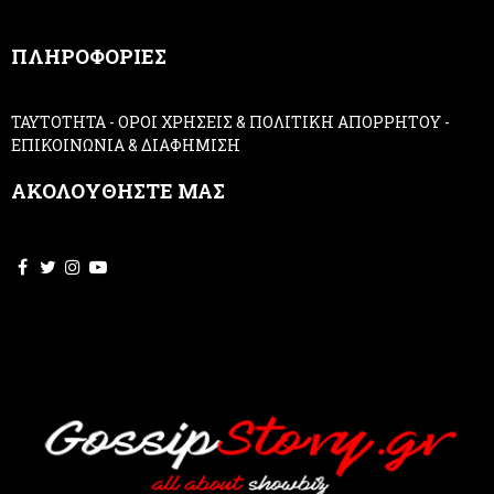
n
,
ΠΛΗΡΟΦΟΡΙΕΣ
l
e
a
ΤΑΥΤΟΤΗΤΑ
-
ΟΡΟΙ ΧΡΗΣΕΙΣ & ΠΟΛΙΤΙΚΗ ΑΠΟΡΡΗΤΟΥ
-
v
ΕΠΙΚΟΙΝΩΝΙΑ & ΔΙΑΦΗΜΙΣΗ
e
t
ΑΚΟΛΟΥΘΗΣΤΕ ΜΑΣ
h
i
s
f
i
e
l
d
b
l
a
n
k