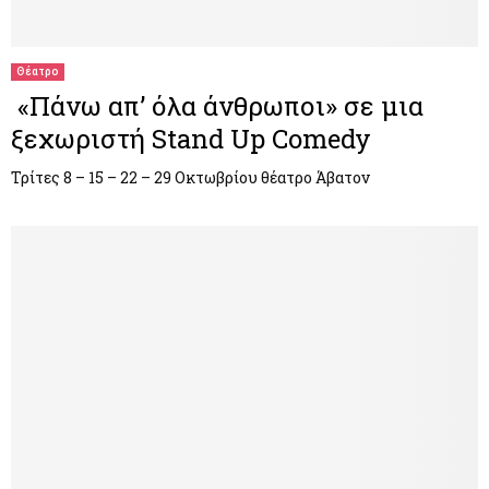
M
E
Θέατρο
«Πάνω απ’ όλα άνθρωποι» σε μια
N
ξεχωριστή Stand Up Comedy
U
Τρίτες 8 – 15 – 22 – 29 Οκτωβρίου θέατρο Άβατον