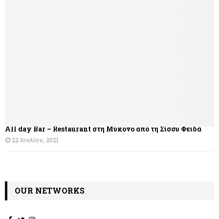
γ
η
σ
η
ά
ρ
θ
All day Bar – Restaurant στη Μύκονο από τη Σίσσυ Φειδά
ρ
22 Ιουλίου, 2021
ω
ν
OUR NETWORKS