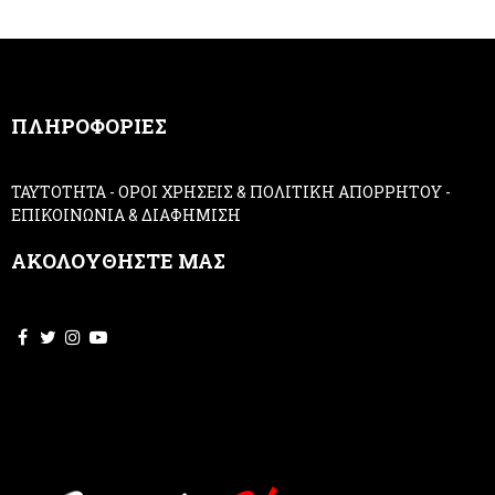
r
u
m
a
n
,
ΠΛΗΡΟΦΟΡΙΕΣ
l
e
a
ΤΑΥΤΟΤΗΤΑ
-
ΟΡΟΙ ΧΡΗΣΕΙΣ & ΠΟΛΙΤΙΚΗ ΑΠΟΡΡΗΤΟΥ
-
v
ΕΠΙΚΟΙΝΩΝΙΑ & ΔΙΑΦΗΜΙΣΗ
e
t
ΑΚΟΛΟΥΘΗΣΤΕ ΜΑΣ
h
i
s
f
i
e
l
d
b
l