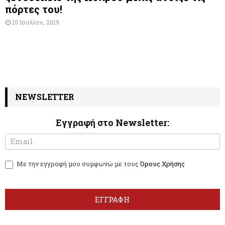
πόρτες του!
10 Ιουλίου, 2019
NEWSLETTER
Εγγραφή στο Newsletter:
N
I
e
f
w
y
Με την εγγραφή μου συμφωνώ με τους
Όρους Χρήσης
s
o
l
u
e
a
t
r
ΕΓΓΡΑΦΗ
t
e
e
h