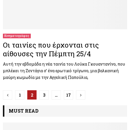
Κινηματογράφος
Οι ταινίες που έρχονται στις
αίθουσες την Πέμπτη 25/4
Αυτή την εβδομάδα η νέα ταινία του Λούκα Γκουαντανίνο, που
μπλέκει τη Ζεντάγια σ’ ένα ερωτικό τρίγωνο, μια βαλκανική
μαύρη κωμωδία με την Αγγελική Παπούλια,
Π
1
2
3
…
17
λ
MUST READ
ο
ή