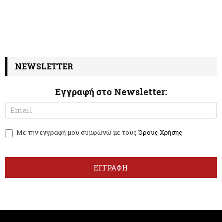
NEWSLETTER
Εγγραφή στο Newsletter:
N
I
e
f
w
y
Με την εγγραφή μου συμφωνώ με τους
Όρους Χρήσης
s
o
l
u
e
a
t
r
ΕΓΓΡΑΦΗ
t
e
e
h
r
u
m
a