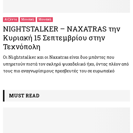
M
E
Ατζέντα
Μουσική
Μουσική
NIGHTSTALKER – NAXATRAS την
N
Κυριακή 15 Σεπτεμβρίου στην
Τεχνόπολη
U
Οι Nightstalker και οι Naxatras είναι δυο μπάντες που
υπηρετούν πιστά τον σκληρό ψυχεδελικό ήχο, όντας πλέον από
τους πιο αναγνωρίσιμους πρεσβευτές του σε ευρωπαϊκό
MUST READ