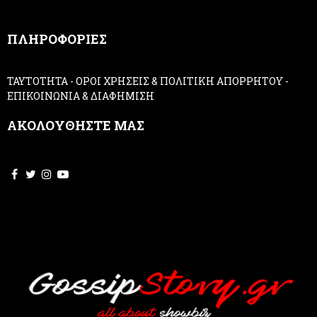
n
,
ΠΛΗΡΟΦΟΡΙΕΣ
l
e
a
ΤΑΥΤΟΤΗΤΑ
-
ΟΡΟΙ ΧΡΗΣΕΙΣ & ΠΟΛΙΤΙΚΗ ΑΠΟΡΡΗΤΟΥ
-
v
ΕΠΙΚΟΙΝΩΝΙΑ & ΔΙΑΦΗΜΙΣΗ
e
t
ΑΚΟΛΟΥΘΗΣΤΕ ΜΑΣ
h
i
s
f
i
e
l
d
b
l
a
n
k