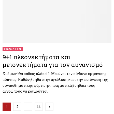
Σχέσεις & Σεξ
9+1 πλεονεκτήματα και
μειονεκτήματα για τον αυνανισμό
Κι όμως! Θα πάθεις πλάκα! 1. Μειώνει τον κίνδυνο εμφάνισης
αϋπνίας. Καθώς βοηθά στην αγχόλυση και στην εκτόνωση της
συναισθηματικής φόρτισης, πραγματικά βοηθάει τους
ανθρώπους να κοιμούνται
Π
1
2
…
44