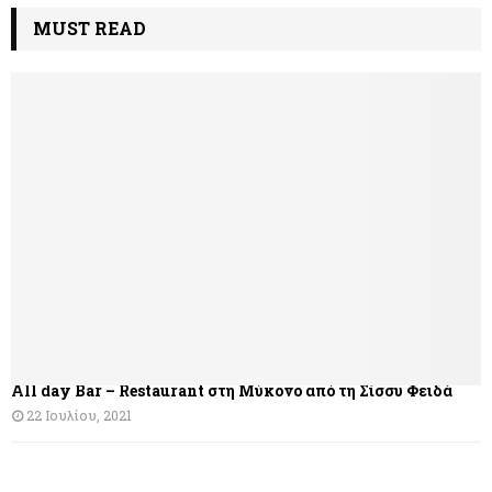
λ
MUST READ
ο
ή
γ
η
σ
η
ά
ρ
θ
All day Bar – Restaurant στη Μύκονο από τη Σίσσυ Φειδά
ρ
22 Ιουλίου, 2021
ω
ν