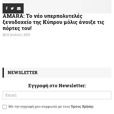
AMARA: Το νέο υπερπολυτελές
ξενοδοχείο της Κύπρου μόλις άνοιξε τις
πόρτες του!
10 Ιουλίου, 2019
NEWSLETTER
Εγγραφή στο Newsletter:
N
I
e
f
w
y
Με την εγγραφή μου συμφωνώ με τους
Όρους Χρήσης
s
o
l
u