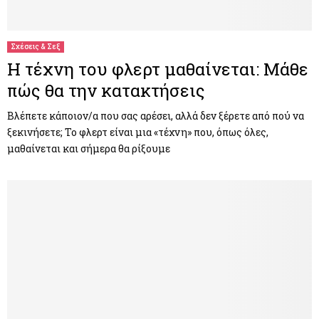
M
E
Σχέσεις & Σεξ
Η τέχνη του φλερτ μαθαίνεται: Μάθε
N
πώς θα την κατακτήσεις
U
Βλέπετε κάποιον/α που σας αρέσει, αλλά δεν ξέρετε από πού να
ξεκινήσετε; Το φλερτ είναι μια «τέχνη» που, όπως όλες,
μαθαίνεται και σήμερα θα ρίξουμε