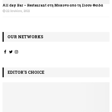
All day Bar – Restaurant στη Μύκονο από τη Σίσσυ Φειδά
ρ
22 Ιουλίου, 2021
ω
ν
OUR NETWORKS
EDITOR'S CHOICE