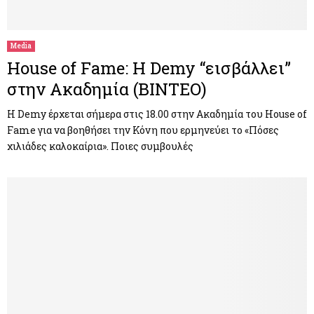
M
E
Media
House of Fame: Η Demy “εισβάλλει”
N
στην Ακαδημία (ΒΙΝΤΕΟ)
U
Η Demy έρχεται σήμερα στις 18.00 στην Ακαδημία του House of
Fame για να βοηθήσει την Κόνη που ερμηνεύει το «Πόσες
χιλιάδες καλοκαίρια». Ποιες συμβουλές