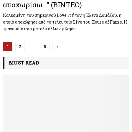
αποχωρίσω…” (ΒΙΝΤΕΟ)
Καλεσμένη του σημερινού Love it ήταν η Έλενα Δομάζου, η
οποία αποχώρησε από το τελευταίο Live του House of Fame. Η
τραγουδίστρια μεταξύ άλλων μίλησε
Π
1
2
…
6
λ
MUST READ
ο
ή
γ
η
σ
η
ά