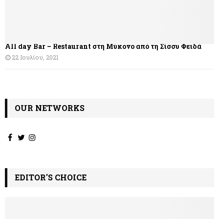
ρ
θ
All day Bar – Restaurant στη Μύκονο από τη Σίσσυ Φειδά
ρ
22 Ιουλίου, 2021
ω
ν
OUR NETWORKS
EDITOR'S CHOICE