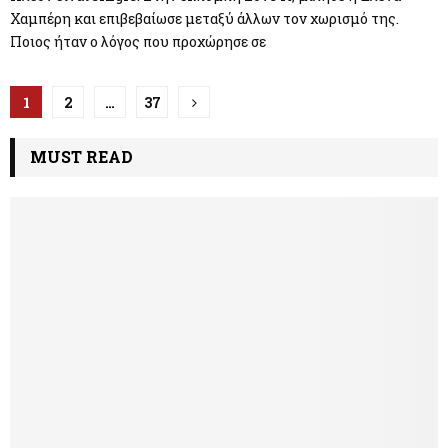
Χαμπέρη και επιβεβαίωσε μεταξύ άλλων τον χωρισμό της.
Ποιος ήταν ο λόγος που προχώρησε σε
Π
1
2
…
37
λ
MUST READ
ο
ή
γ
η
σ
η
ά
ρ