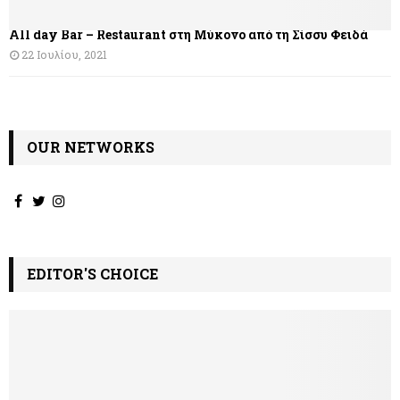
θ
All day Bar – Restaurant στη Μύκονο από τη Σίσσυ Φειδά
ρ
22 Ιουλίου, 2021
ω
ν
OUR NETWORKS
EDITOR'S CHOICE