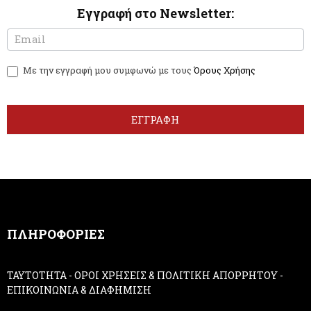
Εγγραφή στο Newsletter:
N
I
e
f
w
y
Με την εγγραφή μου συμφωνώ με τους
Όρους Χρήσης
s
o
l
u
e
a
t
r
ΕΓΓΡΑΦΗ
t
e
e
h
r
u
m
a
n
,
ΠΛΗΡΟΦΟΡΙΕΣ
l
e
a
ΤΑΥΤΟΤΗΤΑ
-
ΟΡΟΙ ΧΡΗΣΕΙΣ & ΠΟΛΙΤΙΚΗ ΑΠΟΡΡΗΤΟΥ
-
v
ΕΠΙΚΟΙΝΩΝΙΑ & ΔΙΑΦΗΜΙΣΗ
e
t