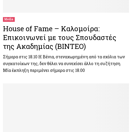
M
E
Media
House of Fame – Καλομοίρα:
N
Επικοινωνεί με τους Σπουδαστές
της Ακαδημίας (ΒΙΝΤΕΟ)
U
Σήμερα στις 18.10 Η Βένια, στεναχωρημένη από τα σχόλια των
συγκατοίκων της, δεν θέλει να συνεχίσει άλλο τη συζήτηση.
Μία έκπληξη περιμένει σήμερα στις 18.00