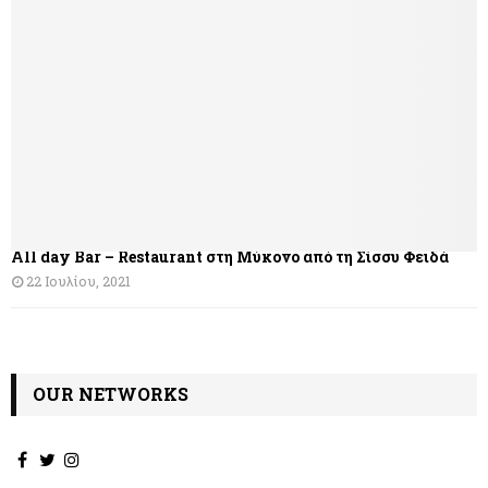
η
σ
η
ά
ρ
θ
All day Bar – Restaurant στη Μύκονο από τη Σίσσυ Φειδά
ρ
22 Ιουλίου, 2021
ω
ν
OUR NETWORKS