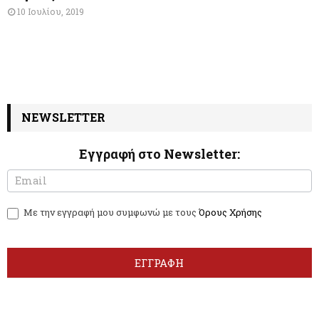
10 Ιουλίου, 2019
NEWSLETTER
Εγγραφή στο Newsletter:
N
I
e
f
w
y
Με την εγγραφή μου συμφωνώ με τους
Όρους Χρήσης
s
o
l
u
e
a
t
r
ΕΓΓΡΑΦΗ
t
e
e
h
r
u