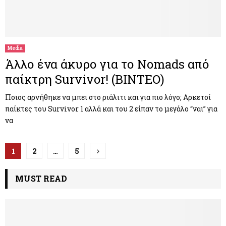
Media
Άλλο ένα άκυρο για το Nomads από
παίκτρη Survivor! (BINTEO)
Ποιος αρνήθηκε να μπει στο ριάλιτι και για πιο λόγο; Αρκετοί
παίκτες του Survivor 1 αλλά και του 2 είπαν το μεγάλο “ναι” για
να
Π
1
2
…
5
λ
MUST READ
ο
ή
γ