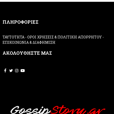
m
a
n
,
ΠΛΗΡΟΦΟΡΙΕΣ
l
e
a
ΤΑΥΤΟΤΗΤΑ
-
ΟΡΟΙ ΧΡΗΣΕΙΣ & ΠΟΛΙΤΙΚΗ ΑΠΟΡΡΗΤΟΥ
-
v
ΕΠΙΚΟΙΝΩΝΙΑ & ΔΙΑΦΗΜΙΣΗ
e
t
ΑΚΟΛΟΥΘΗΣΤΕ ΜΑΣ
h
i
s
f
i
e
l
d
b
l
a
n