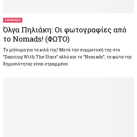
M
E
Celebrities
Όλγα Πηλιάκη: Οι φωτογραφίες από
N
το Nomads! (ΦΩΤΟ)
U
Το μήνυμα για τα κιλά της! Μετά την συμμετοχή της στο
“Dancing With The Stars” αλλά και το “Nomads”, τα φώτα της
δημοσιότητας είναι στραμμένα