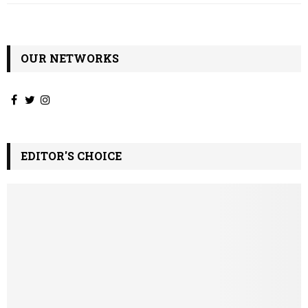
ω
ν
OUR NETWORKS
EDITOR'S CHOICE