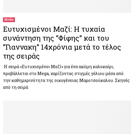
M
E
Media
Ευτυχισμένοι Μαζί: Η τυχαία
N
συνάντηση της “Φίφης” και του
“Γιαννακη” 14χρόνια μετά το τέλος
U
της σειράς
Η σειρά «Ευτυχισμένοι Μαζί» για ένα ακόμη καλοκαίρι,
προβάλλεται στο Mega, χαρίζοντας στιγμές γέλιου μέσα από
την καθημερινότητα της οικογένειας Μαροτσούκαλου. Σκηνές
από τη σειρά