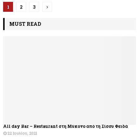
Π
1
2
3
λ
MUST READ
ο
ή
γ
η
σ
η
ά
ρ
θ
All day Bar – Restaurant στη Μύκονο από τη Σίσσυ Φειδά
ρ
22 Ιουλίου, 2021