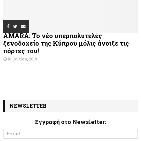
AMARA: Το νέο υπερπολυτελές
ξενοδοχείο της Κύπρου μόλις άνοιξε τις
πόρτες του!
10 Ιουλίου, 2019
NEWSLETTER
Εγγραφή στο Newsletter:
N
I
e
f