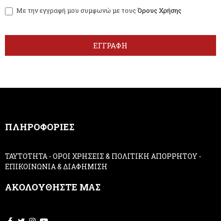
w
y
Με την εγγραφή μου συμφωνώ με τους
Όρους Χρήσης
s
o
l
u
e
a
t
r
ΕΓΓΡΑΦΗ
t
e
e
h
r
u
m
a
n
,
ΠΛΗΡΟΦΟΡΙΕΣ
l
e
a
ΤΑΥΤΟΤΗΤΑ
-
ΟΡΟΙ ΧΡΗΣΕΙΣ & ΠΟΛΙΤΙΚΗ ΑΠΟΡΡΗΤΟΥ
-
v
ΕΠΙΚΟΙΝΩΝΙΑ & ΔΙΑΦΗΜΙΣΗ
e
t
ΑΚΟΛΟΥΘΗΣΤΕ ΜΑΣ
h
i
s
f