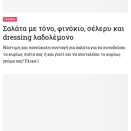
M
E
Γεύσεις
Σαλάτα με τόνο, φινόκιο, σέλερυ και
N
dressing λαδολέμονο
U
Νόστιμη και πανεύκολη συνταγή για σαλάτα για να συνοδεύσει
τα κυρίως πιάτα σας ή και γιατί όχι να αποτελέσει το κυρίως
γεύμα σας! Υλικά 1