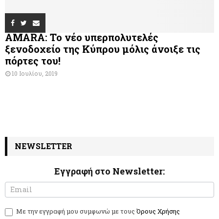
AMARA: Το νέο υπερπολυτελές
ξενοδοχείο της Κύπρου μόλις άνοιξε τις
πόρτες του!
10 Ιουλίου, 2019
NEWSLETTER
Εγγραφή στο Newsletter:
N
I
e
f
w
y
Με την εγγραφή μου συμφωνώ με τους
Όρους Χρήσης
s
o