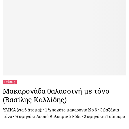
Γεύσεις
Μακαρονάδα θαλασσινή με τόνο
(Βασίλης Καλλίδης)
ΥΛΙΚΑ (για 6 άτομα): • 1 ½ πακέτο μακαρόνια Νο 6 • 3 βαζάκια
τόνο • ½ σφηνάκι Λευκό Βαλσαμικό Ξύδι • 2 σφηνάκια Τσίπουρο