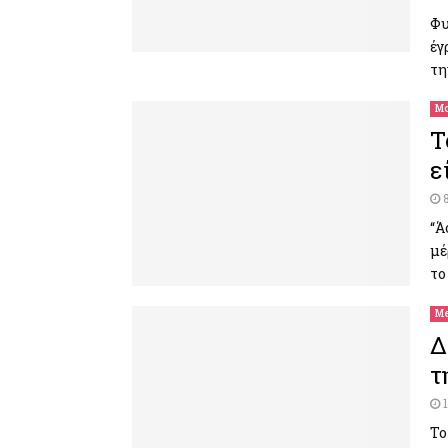
Φυ
έγ
τη
Μο
Τ
ε
“Ά
μέ
το
Me
Δ
τ
Το