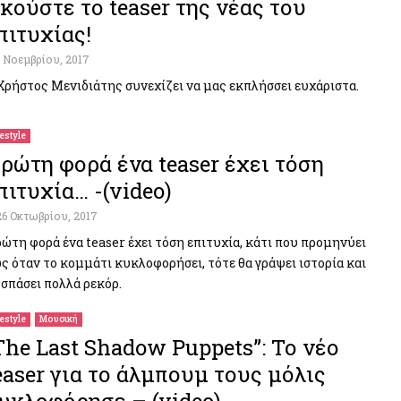
κούστε το teaser της νέας του
πιτυχίας!
1 Νοεμβρίου, 2017
Χρήστος Μενιδιάτης συνεχίζει να μας εκπλήσσει ευχάριστα.
festyle
ρώτη φορά ένα teaser έχει τόση
πιτυχία… -(video)
26 Οκτωβρίου, 2017
ώτη φορά ένα teaser έχει τόση επιτυχία, κάτι που προμηνύει
ς όταν το κομμάτι κυκλοφορήσει, τότε θα γράψει ιστορία και
 σπάσει πολλά ρεκόρ.
festyle
Μουσική
The Last Shadow Puppets”: Το νέο
easer για το άλμπουμ τους μόλις