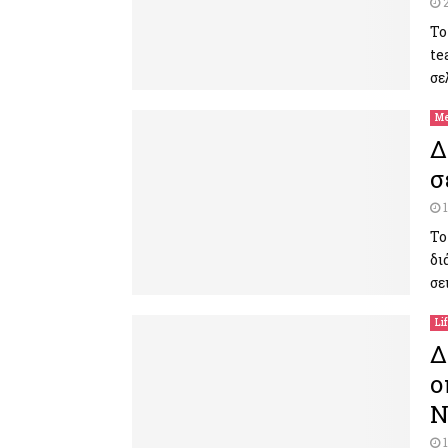
Το
te
σε
Me
Δ
σ
Το
δι
σε
Li
Δ
ο
Ν