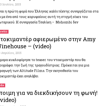
13 Ιουλίου, 2015
ναι η πρώτη φορά που Έλληνας καλλιτέχνης συνεργάζεται στα
α με ένα από τους κορυφαίους αυτή τη στιγμή stars του
ωτερικού. Η συνεργασία Τσαλίκη – Mohombi δεν
owbiz
τοκιμαντέρ αφιερωμένο στην Amy
inehouse – (video)
3 Απριλίου, 2015
μερα κυκλοφόρησε το teaser του ντοκιμαντέρ που θα
ριγράφει την ζωή της τραγουδίστριας. Πρόκειται για μια
ραγωγή των Altitude Films. Την σκηνοθεσία του
οκιμαντέρ έχει αναλάβει
dia
τοιμη για να διεκδικήσουν τη φωνή!
(video)