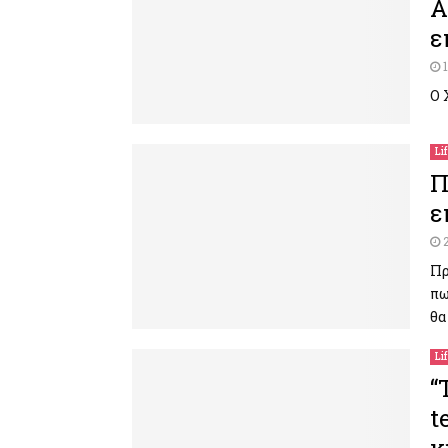
Α
ε
Ο 
Li
Π
ε
Πρ
πω
θα
Li
“
t