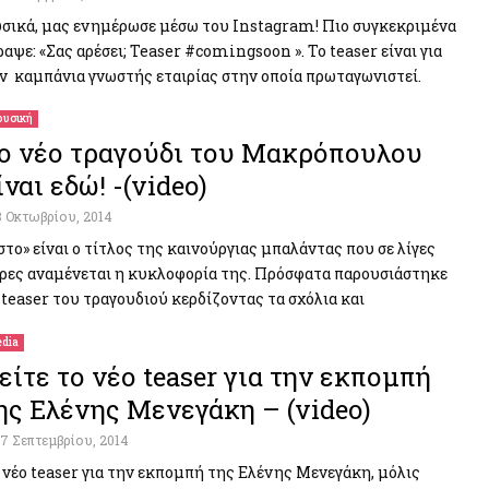
σικά, μας ενημέρωσε μέσω του Instagram! Πιο συγκεκριμένα
ραψε: «Σας αρέσει; Teaser #comingsoon ». Το teaser είναι για
ν καμπάνια γνωστής εταιρίας στην οποία πρωταγωνιστεί.
υσική
ο νέο τραγούδι του Μακρόπουλου
ίναι εδώ! -(video)
8 Οκτωβρίου, 2014
στο» είναι ο τίτλος της καινούργιας μπαλάντας που σε λίγες
ρες αναμένεται η κυκλοφορία της. Πρόσφατα παρουσιάστηκε
 teaser του τραγουδιού κερδίζοντας τα σχόλια και
dia
είτε το νέο teaser για την εκπομπή
ης Ελένης Μενεγάκη – (video)
17 Σεπτεμβρίου, 2014
 νέο teaser για την εκπομπή της Ελένης Μενεγάκη, μόλις