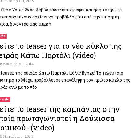
21 Ιανουαρίου, 2015
 «The Voice 2» σε 2 εβδομάδες επιστρέφει και ήδη τα πρώτα
aser spot έχουν αρχίσει να προβάλλονται από την επίσημη
λίδα, δίνοντας μας μικρή
dia
είτε το teaser για το νέο κύκλο της
ειράς Κάτω Παρτάλι (video)
16 Δεκεμβρίου, 2014
 teaser της σειράς Κάτω Παρτάλι μόλις βγήκε! Το τελευταίο
άστημα το Mega προβάλλει σε επανάληψη τον πρώτο κύκλο της
ιράς ενώ με το νέο
festyle
είτε το teaser της καμπάνιας στην
ποία πρωταγωνιστεί η Δούκισσα
ομικού -(video)
15 Νοεμβρίου, 2014