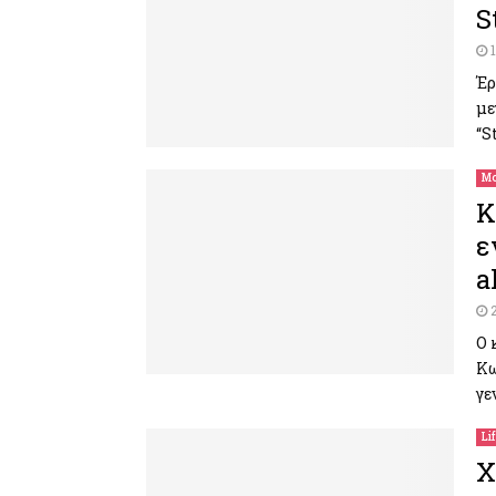
S
Έρ
με
“S
Μο
Κ
ε
a
Ο 
Κω
γε
Li
X