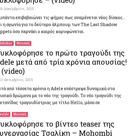
υκλοφόρησε – (video)
28 Δεκεμβρίου, 2015
μπάντα επιβεβαιώνει τις φήμες πως αναμένεται νέος δίσκος…
ι η αγωνία για το δεύτερο άλμπουμ των The Last Shadow
ppets όσο περνάει ο καιρός κορυφώνεται.
lebrities
Μουσική
υκλοφόρησε το πρώτο τραγούδι της
dele μετά από τρία χρόνια απουσίας!
 (video)
23 Οκτωβρίου, 2015
τά από τέσσετα χρόνια η Adele επέστρεψε δυναμικά στα
υσικά δρώμενα με το νέο της τραγούδι. Το νέο τραγούδι της
ετανίδας τραγουδίστριας με τίτλο Hello, μέσα σε
festyle
Μουσική
υκλοφόρησε το βίντεο teaser της
υνεργασίας Τσαλίκη – Mohombi