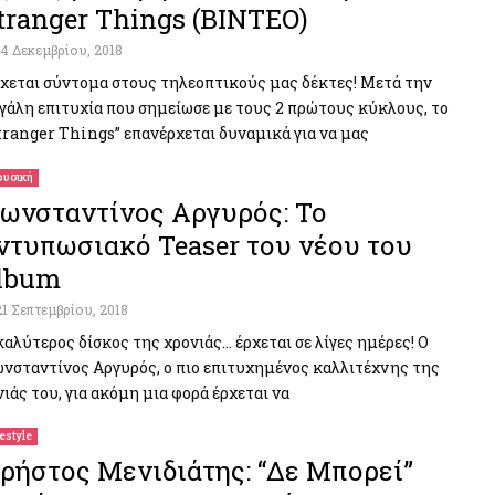
tranger Things (ΒΙΝΤΕΟ)
14 Δεκεμβρίου, 2018
χεται σύντομα στους τηλεοπτικούς μας δέκτες! Μετά την
γάλη επιτυχία που σημείωσε με τους 2 πρώτους κύκλους, το
tranger Things” επανέρχεται δυναμικά για να μας
υσική
ωνσταντίνος Αργυρός: Το
ντυπωσιακό Teaser του νέου του
lbum
21 Σεπτεμβρίου, 2018
καλύτερος δίσκος της χρονιάς… έρχεται σε λίγες ημέρες! Ο
νσταντίνος Αργυρός, ο πιο επιτυχημένος καλλιτέχνης της
νιάς του, για ακόμη μια φορά έρχεται να
festyle
ρήστος Μενιδιάτης: “Δε Μπορεί”