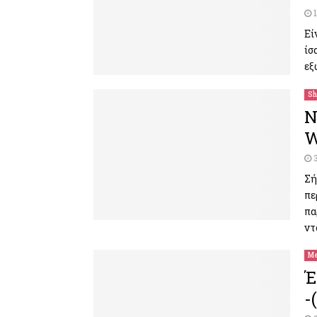
Εί
ίσ
εξ
Sh
Ν
W
Σή
πε
πα
ντ
Me
Έ
-