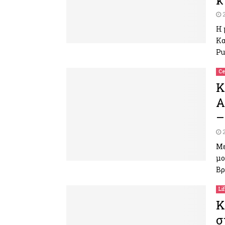
κ
Η 
Κα
Pu
Ce
Κ
A
–
Με
μο
Βρ
Li
K
σ