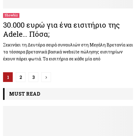
Showbiz
30.000 ευρώ για ένα εισιτήριο της
Adele… Πόσα;
Ξεκινάει τη Δευτέρα σειρά συναυλιών στη Μεγάλη Βρετανία και
τα τέσσερα βρετανικά βασικά website πώλησης εισιτηρίων
έχουν πάρει φωτιά. Τα εισιτήρια σε κάθε μία από
Π
1
2
3
λ
MUST READ
ο
ή
γ
η