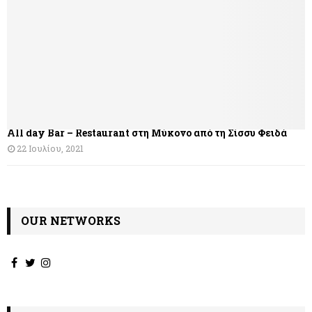
σ
η
ά
ρ
θ
All day Bar – Restaurant στη Μύκονο από τη Σίσσυ Φειδά
ρ
22 Ιουλίου, 2021
ω
ν
OUR NETWORKS