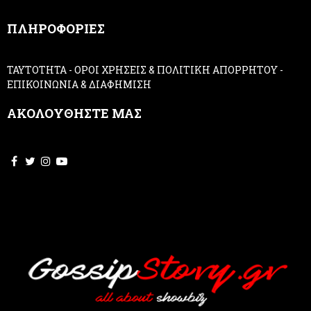
,
ΠΛΗΡΟΦΟΡΙΕΣ
l
e
a
ΤΑΥΤΟΤΗΤΑ
-
ΟΡΟΙ ΧΡΗΣΕΙΣ & ΠΟΛΙΤΙΚΗ ΑΠΟΡΡΗΤΟΥ
-
v
ΕΠΙΚΟΙΝΩΝΙΑ & ΔΙΑΦΗΜΙΣΗ
e
t
ΑΚΟΛΟΥΘΗΣΤΕ ΜΑΣ
h
i
s
f
i
e
l
d
b
l
a
n
k
.