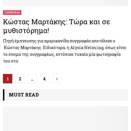
Celebrities
Κώστας Μαρτάκης: Τώρα και σε
μυθιστόρημα!
Πηγή έμπνευσης για αμερικανίδα συγγραφέα αποτέλεσε ο
Κώστας Μαρτάκης. Ειδικότερα, η Alysia Helming, όπως είναι
το όνομα της συγγραφέως, εντόπισε τυχαία μία φωτογραφία
του στο
Π
1
2
…
4
λ
MUST READ
ο
ή
γ