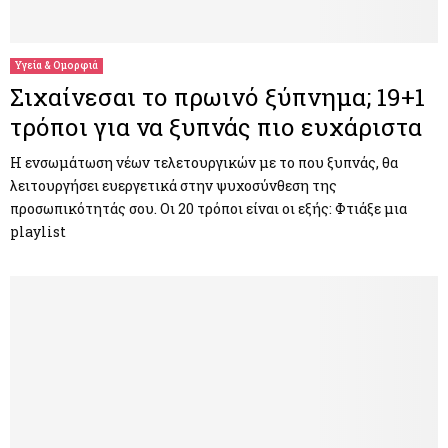
M
E
Υγεία & Ομορφιά
Σιχαίνεσαι το πρωινό ξύπνημα; 19+1
N
τρόποι για να ξυπνάς πιο ευχάριστα
U
Η ενσωμάτωση νέων τελετουργικών με το που ξυπνάς, θα
λειτουργήσει ευεργετικά στην ψυχοσύνθεση της
προσωπικότητάς σου. Οι 20 τρόποι είναι οι εξής: Φτιάξε μια
playlist