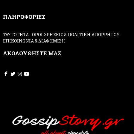
n
,
ΠΛΗΡΟΦΟΡΙΕΣ
l
e
a
ΤΑΥΤΟΤΗΤΑ
-
ΟΡΟΙ ΧΡΗΣΕΙΣ & ΠΟΛΙΤΙΚΗ ΑΠΟΡΡΗΤΟΥ
-
v
ΕΠΙΚΟΙΝΩΝΙΑ & ΔΙΑΦΗΜΙΣΗ
e
t
ΑΚΟΛΟΥΘΗΣΤΕ ΜΑΣ
h
i
s
f
i
e
l
d
b
l
a
n
k