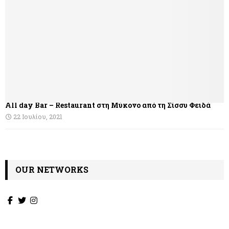
η
σ
η
ά
ρ
θ
All day Bar – Restaurant στη Μύκονο από τη Σίσσυ Φειδά
ρ
22 Ιουλίου, 2021
ω
ν
OUR NETWORKS