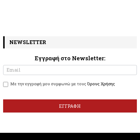
NEWSLETTER
Εγγραφή στο Newsletter:
N
I
e
f
w
y
Με την εγγραφή μου συμφωνώ με τους
Όρους Χρήσης
s
o
l
u
e
a
t
r
ΕΓΓΡΑΦΗ
t
e
e
h
r
u
m
a