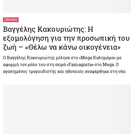
M
E
Lifestyle
Βαγγέλης Κακουριώτης: Η
N
εξομολόγηση για την προσωπική του
ζωή – «Θέλω να κάνω οικογένεια»
U
Ο Βαγγέλης Κακουριώτης μίλησε στο «Mega Καλημέρα» με
αφορμή τον ρόλο του στη σειρά «Famagusta» στο Mega. Ο
αγαπημένος τραγουδιστής και ηθοποιός αναφέρθηκε στη νέα