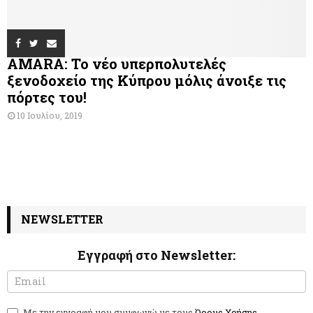
AMARA: Το νέο υπερπολυτελές
ξενοδοχείο της Κύπρου μόλις άνοιξε τις
πόρτες του!
10 Ιουλίου, 2019
NEWSLETTER
Εγγραφή στο Newsletter:
N
I
e
f
w
y
Με την εγγραφή μου συμφωνώ με τους
Όρους Χρήσης