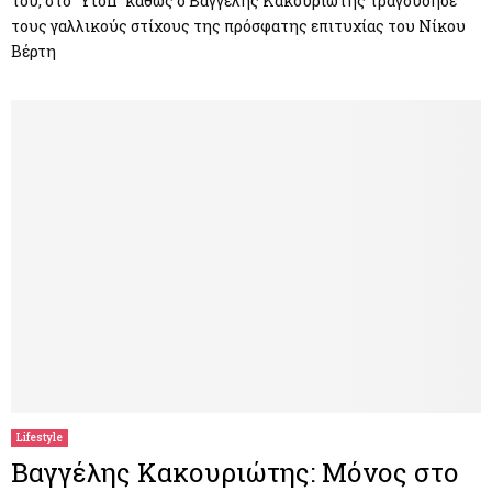
του, στο “Yton” καθώς ο Βαγγέλης Κακουριώτης τραγούδησε
τους γαλλικούς στίχους της πρόσφατης επιτυχίας του Νίκου
Βέρτη
Lifestyle
Βαγγέλης Κακουριώτης: Μόνος στο