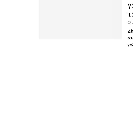
γ
τ
Δί
στ
γα