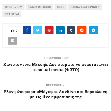
OTHERVIEW
PANIK RECORDS
SOLO
ΈΛΕΝΑ ΤΣΑΓΚΡΙΝΟΎ
ΤΡΑΓΟΎΔΙ
0
PREVIOUS POST
Κωνσταντίνα Μιχαήλ: Δεν σταματά να αναστατώνει
τα social media (ΦΩΤΟ)
NEXT POST
Ελένη Φουρέιρα: «Μάγεψ​ε» Λονδίνο και Βαρκελώνη
με τις live εμφανίσεις της