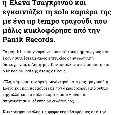
M
η Έλενα Τσαγκρινού και
εγκαινιάζει τη solo καριέρα της
E
με ένα up tempo τραγούδι που
N
μόλις κυκλοφόρησε από την
Panik Records
.
U
Το pop hit «υπογράφουν» δύο από τους δημιουργούς που
έχουν συνθέσει μεγάλες επιτυχίες στην ελληνική
δισκογραφία, ο Δημήτρης Κοντόπουλος στην μουσική και
ο Νίκος Μωραΐτης στους στίχους.
«Έλα, πάμε απ’ την αρχή, συνάντησέ με…» μας τραγουδά η
Έλενα και μας παρασύρει με τον άκρως χορευτικό ρυθμό
της, αλλά και το πολύχρωμο music video που
σκηνοθέτησε ο Γιάννης Μιχελόπουλος.
Κυκλοφορεί σε όλες τις ψηφιακές πλατφόρμες από την