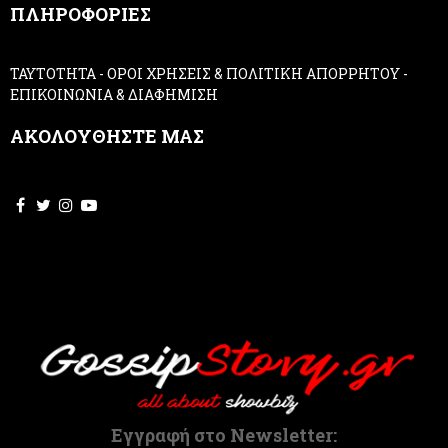
ΠΛΗΡΟΦΟΡΙΕΣ
l
e
a
ΤΑΥΤΟΤΗΤΑ
-
ΟΡΟΙ ΧΡΗΣΕΙΣ & ΠΟΛΙΤΙΚΗ ΑΠΟΡΡΗΤΟΥ
-
v
ΕΠΙΚΟΙΝΩΝΙΑ & ΔΙΑΦΗΜΙΣΗ
e
t
ΑΚΟΛΟΥΘΗΣΤΕ ΜΑΣ
h
i
s
f
i
e
l
d
b
l
a
n
k
.
Εγγραφή στο Newsletter: