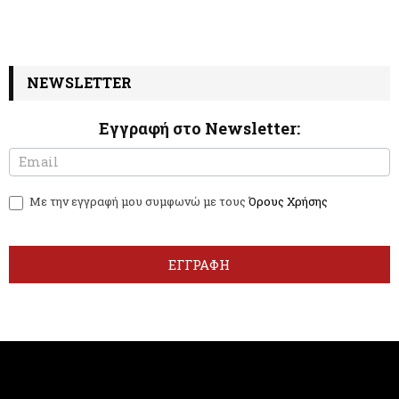
NEWSLETTER
Εγγραφή στο Newsletter:
N
I
e
f
w
y
Με την εγγραφή μου συμφωνώ με τους
Όρους Χρήσης
s
o
l
u
e
a
t
r
ΕΓΓΡΑΦΗ
t
e
e
h
r
u
m
a
n
,