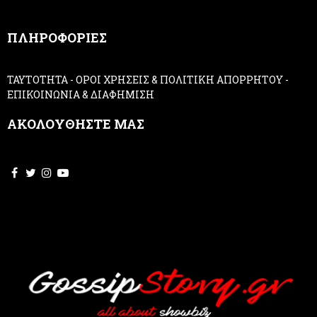
n
,
ΠΛΗΡΟΦΟΡΙΕΣ
l
e
a
ΤΑΥΤΟΤΗΤΑ
-
ΟΡΟΙ ΧΡΗΣΕΙΣ & ΠΟΛΙΤΙΚΗ ΑΠΟΡΡΗΤΟΥ
-
v
ΕΠΙΚΟΙΝΩΝΙΑ & ΔΙΑΦΗΜΙΣΗ
e
t
ΑΚΟΛΟΥΘΗΣΤΕ ΜΑΣ
h
i
s
f
i
e
l
d
b
l
a
n
k