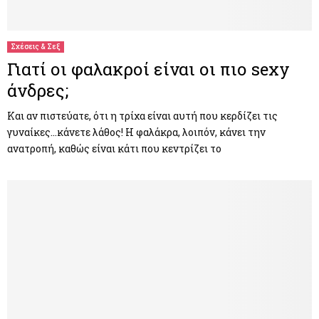
M
E
Σχέσεις & Σεξ
Γιατί οι φαλακροί είναι οι πιο sexy
N
άνδρες;
U
Και αν πιστεύατε, ότι η τρίχα είναι αυτή που κερδίζει τις
γυναίκες…κάνετε λάθος! Η φαλάκρα, λοιπόν, κάνει την
ανατροπή, καθώς είναι κάτι που κεντρίζει το