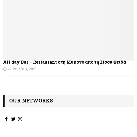
σ
η
ά
ρ
θ
All day Bar – Restaurant στη Μύκονο από τη Σίσσυ Φειδά
ρ
22 Ιουλίου, 2021
ω
ν
OUR NETWORKS