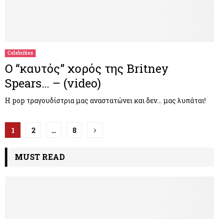
Celebrities
O “καυτός” χορός της Britney
Spears… – (video)
Η pop τραγουδίστρια μας αναστατώνει και δεν… μας λυπάται!
Π
1
2
…
8
λ
MUST READ
ο
ή
γ
η