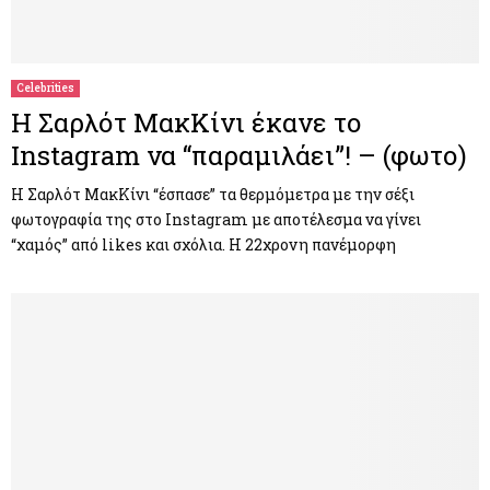
Celebrities
Η Σαρλότ ΜακΚίνι έκανε το
Instagram να “παραμιλάει”! – (φωτο)
H Σαρλότ ΜακΚίνι “έσπασε” τα θερμόμετρα με την σέξι
φωτογραφία της στο Instagram με αποτέλεσμα να γίνει
“χαμός” από likes και σχόλια. H 22χρονη πανέμορφη