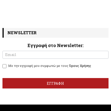
NEWSLETTER
Εγγραφή στο Newsletter:
N
I
e
f
w
y
Με την εγγραφή μου συμφωνώ με τους
Όρους Χρήσης
s
o
l
u
e
a
t
r
ΕΓΓΡΑΦΗ
t
e
e
h
r
u
m
a