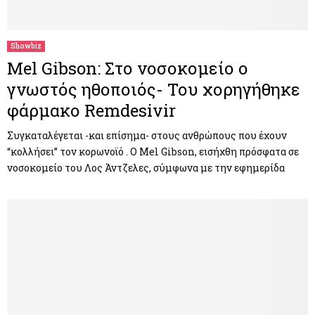
M
E
Showbiz
Mel Gibson: Στο νοσοκομείο ο
N
γνωστός ηθοποιός- Του χορηγήθηκε
φάρμακο Remdesivir
U
Συγκαταλέγεται -και επίσημα- στους ανθρώπους που έχουν
“κολλήσει” τον κορωνοϊό . Ο Mel Gibson, εισήχθη πρόσφατα σε
νοσοκομείο του Λος Άντζελες, σύμφωνα με την εφημερίδα