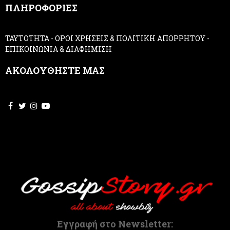
ΠΛΗΡΟΦΟΡΙΕΣ
l
e
a
ΤΑΥΤΟΤΗΤΑ
-
ΟΡΟΙ ΧΡΗΣΕΙΣ & ΠΟΛΙΤΙΚΗ ΑΠΟΡΡΗΤΟΥ
-
v
ΕΠΙΚΟΙΝΩΝΙΑ & ΔΙΑΦΗΜΙΣΗ
e
t
ΑΚΟΛΟΥΘΗΣΤΕ ΜΑΣ
h
i
s
f
i
e
l
d
b
l
a
n
k
.
Εγγραφή στο Newsletter: