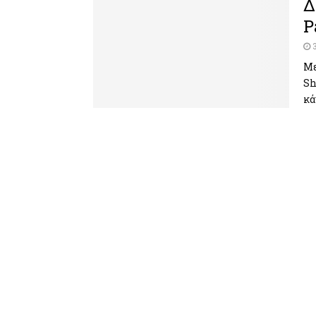
Δ
P
Με
Sh
κά