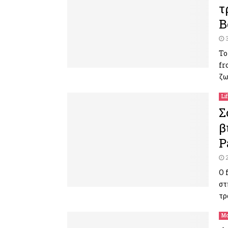
τ
B
Το
fr
ζω
Li
Σ
β
P
Ο 
στ
τρ
Μο