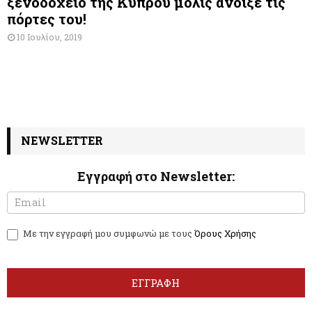
ξενοδοχείο της Κύπρου μόλις άνοιξε τις
πόρτες του!
10 Ιουλίου, 2019
NEWSLETTER
Εγγραφή στο Newsletter:
N
I
e
f
w
y
Με την εγγραφή μου συμφωνώ με τους
Όρους Χρήσης
s
o
l
u
e
a
t
r
ΕΓΓΡΑΦΗ
t
e
e
h