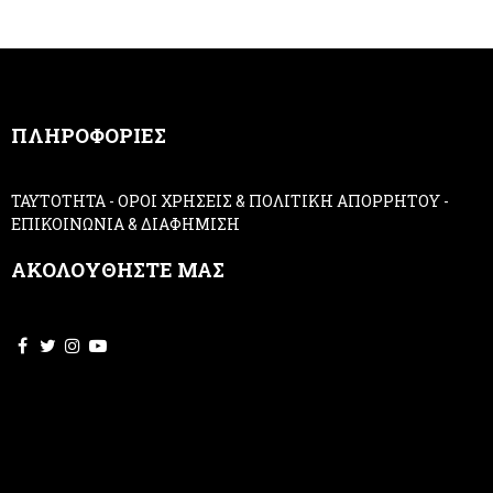
r
u
m
a
n
,
ΠΛΗΡΟΦΟΡΙΕΣ
l
e
a
ΤΑΥΤΟΤΗΤΑ
-
ΟΡΟΙ ΧΡΗΣΕΙΣ & ΠΟΛΙΤΙΚΗ ΑΠΟΡΡΗΤΟΥ
-
v
ΕΠΙΚΟΙΝΩΝΙΑ & ΔΙΑΦΗΜΙΣΗ
e
t
ΑΚΟΛΟΥΘΗΣΤΕ ΜΑΣ
h
i
s
f
i
e
l
d
b
l