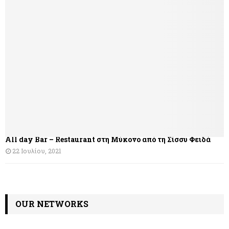
γ
η
σ
η
ά
ρ
θ
All day Bar – Restaurant στη Μύκονο από τη Σίσσυ Φειδά
ρ
22 Ιουλίου, 2021
ω
ν
OUR NETWORKS