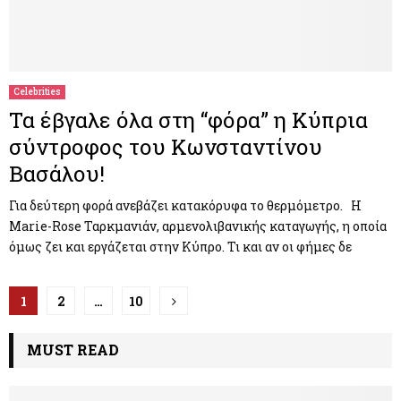
Celebrities
Τα έβγαλε όλα στη “φόρα” η Κύπρια
σύντροφος του Κωνσταντίνου
Βασάλου!
Για δεύτερη φορά ανεβάζει κατακόρυφα το θερμόμετρο. H
Marie-Rose Ταρκμανιάν, αρμενολιβανικής καταγωγής, η οποία
όμως ζει και εργάζεται στην Κύπρο. Τι και αν οι φήμες δε
Π
1
2
…
10
λ
MUST READ
ο
ή