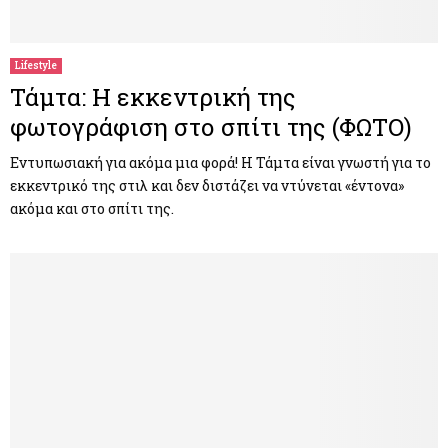
M
E
Lifestyle
Τάμτα: Η εκκεντρική της
N
φωτογράφιση στο σπίτι της (ΦΩΤΟ)
U
Εντυπωσιακή για ακόμα μια φορά! Η Τάμτα είναι γνωστή για το
εκκεντρικό της στιλ και δεν διστάζει να ντύνεται «έντονα»
ακόμα και στο σπίτι της.