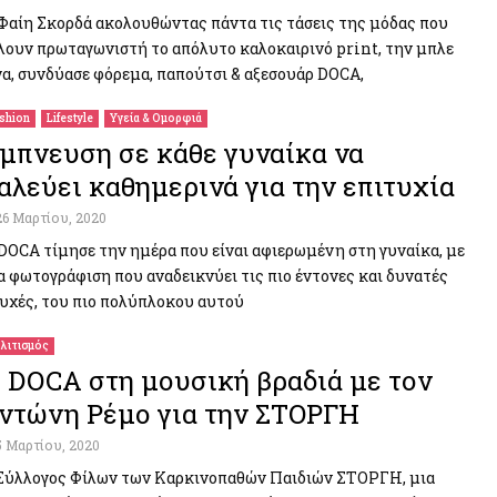
Φαίη Σκορδά ακολουθώντας πάντα τις τάσεις της μόδας που
λουν πρωταγωνιστή το απόλυτο καλοκαιρινό print, την μπλε
γα, συνδύασε φόρεμα, παπούτσι & αξεσουάρ DOCA,
shion
Lifestyle
Υγεία & Ομορφιά
μπνευση σε κάθε γυναίκα να
αλεύει καθημερινά για την επιτυχία
26 Μαρτίου, 2020
DOCA τίμησε την ημέρα που είναι αφιερωμένη στη γυναίκα, με
α φωτογράφιση που αναδεικνύει τις πιο έντονες και δυνατές
υχές, του πιο πολύπλοκου αυτού
λιτισμός
 DOCA στη μουσική βραδιά με τον
ντώνη Ρέμο για την ΣΤΟΡΓΗ
5 Μαρτίου, 2020
Σύλλογος Φίλων των Καρκινοπαθών Παιδιών ΣΤΟΡΓΗ, μια