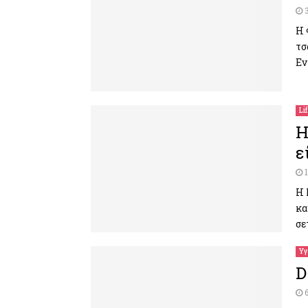
Η 
τσ
Εν
Li
Η
ε
Η 
κα
σε
Υγ
D