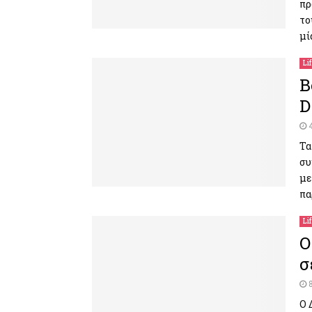
πρ
το
μί
Li
B
D
Τα
συ
με
πα
Li
O
σ
Ο 