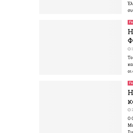
Έλ
συ
Fa
H
Φ
Το
κα
οι
Fa
Η
κ
Ο 
Μα
Συ