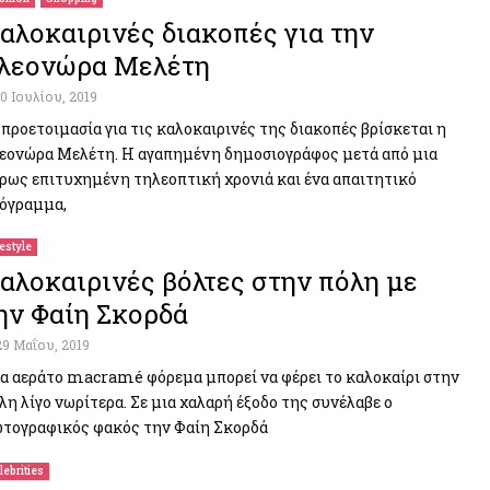
αλοκαιρινές διακοπές για την
λεονώρα Μελέτη
10 Ιουλίου, 2019
 προετοιμασία για τις καλοκαιρινές της διακοπές βρίσκεται η
εονώρα Μελέτη. Η αγαπημένη δημοσιογράφος μετά από μια
ρως επιτυχημένη τηλεοπτική χρονιά και ένα απαιτητικό
όγραμμα,
festyle
αλοκαιρινές βόλτες στην πόλη με
ην Φαίη Σκορδά
29 Μαΐου, 2019
α αεράτο macramé φόρεμα μπορεί να φέρει το καλοκαίρι στην
λη λίγο νωρίτερα. Σε μια χαλαρή έξοδο της συνέλαβε ο
τογραφικός φακός την Φαίη Σκορδά
lebrities