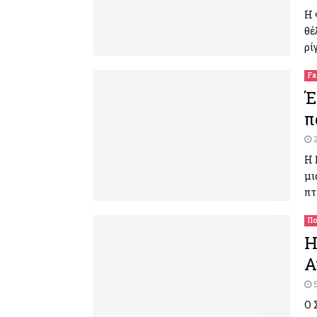
Η 
θέ
ρί
Fa
Έ
π
Η 
μι
πτ
Πο
Η
Α
Ο 