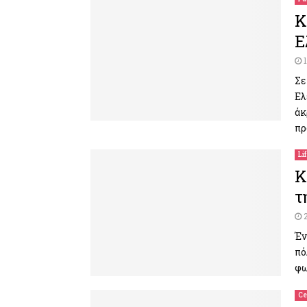
Κ
Ε
Σε
Ελ
άκ
πρ
Li
Κ
τ
Έν
πό
φω
Ce