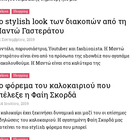
shion
Shopping
ο stylish look των διακοπών από τη
αντώ Γαστεράτου
2 Σεπτεμβρίου, 2019
ντέλο, παρουσιάστρια, Youtuber και fashionista. Η Μαντώ
στεράτου είναι ένα από τα πρόσωπα της showbiz που αγαπάμε
 ακολουθούμε. Η Μαντώ είναι στα καλύτερα της
shion
Shopping
ο φόρεμα του καλοκαιριού που
πέλεξε η Φαίη Σκορδά
24 Ιουλίου, 2019
 καλοκαίρι έχει ξεκινήσει δυναμικά και μαζί του οι επίσημες
δηλώσεις του καλοκαιριού. Η αγαπημένη Φαίη Σκορδά μας
οτείνει το πιο stylish φόρεμα που μπορεί
shion
Shopping