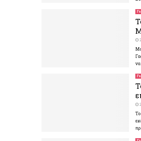
Fa
Τ
Μ
Μο
Γα
να
Fa
Τ
ε
Το
εκ
πρ
Fa