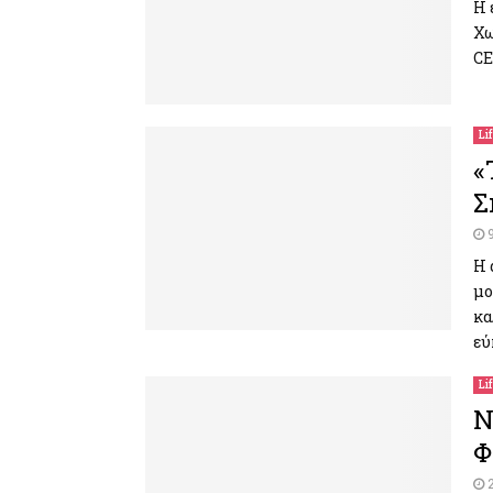
Η 
Χω
CE
Li
«
Σ
Η 
μο
κα
εύ
Li
N
Φ