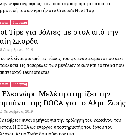
ληνες φωτογράφους, τον οποίο αγαπήσαμε μέσα από τη
μμετοχή του ως κριτής στο Greece’s Next Top
shion
Shopping
ot Tips για βόλτες με στυλ από την
αίη Σκορδά
18 Δεκεμβρίου, 2019
 κοτλέ είναι μια από τις τάσεις του φετινού χειμώνα που έχει
τακλύσει τις πασαρέλες των μεγάλων οίκων και το trend που
 απανταχού fashionistas
shion
Shopping
 Ελεονώρα Μελέτη στηρίζει την
αμπάνια της DOCA για το Άλμα Ζωής
23 Οκτωβρίου, 2019
Οκτώβριος είναι ο μήνας για την πρόληψη του καρκίνου του
στού. Η DOCA ως ενεργός υποστηρικτής του έργου του
λλόγου Άλμα Ζωής δημιούργησε μια