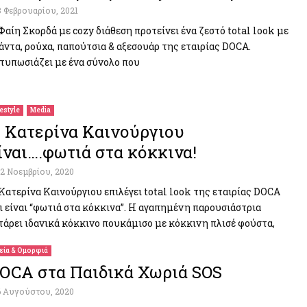
3 Φεβρουαρίου, 2021
Φαίη Σκορδά με cozy διάθεση προτείνει ένα ζεστό total look με
άντα, ρούχα, παπούτσια & αξεσουάρ της εταιρίας DOCA.
τυπωσιάζει με ένα σύνολο που
festyle
Media
 Κατερίνα Καινούργιου
ίναι….φωτιά στα κόκκινα!
12 Νοεμβρίου, 2020
Κατερίνα Καινούργιου επιλέγει total look της εταιρίας DOCA
ι είναι “φωτιά στα κόκκινα”. Η αγαπημένη παρουσιάστρια
τάρει ιδανικά κόκκινο πουκάμισο με κόκκινη πλισέ φούστα,
εία & Ομορφιά
OCA στα Παιδικά Χωριά SOS
6 Αυγούστου, 2020