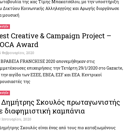
ωτοβουλία της κας Τίμης Μπακατσέλου, με την υποστήριξη
υ Δικτύου Κοινωνικής Αλληλεγγύης και Αρωγής διοργάνωσε
α μουσική
festyle
est Creative & Campaign Project –
OCA Award
4 Φεβρουαρίου, 2020
 ΒΡΑΒΕΙΑ FRANCHISE 2020 απονεμήθηκαν στις
μμετέχουσες επιχειρήσεις την Τετάρτη 29/1/2020 στο Gazarte,
 την αιγίδα των ΕΣΕΕ, ΕΒΕΑ, ΕΣF και ΕΕΑ. Κεντρικοί
ρουσιαστές της
festyle
 Δημήτρης Σκουλός πρωταγωνιστής
ε διαφημιστική καμπάνια
8 Ιανουαρίου, 2020
Δημήτρης Σκουλός είναι ένας από τους πιο καταξιωμένους