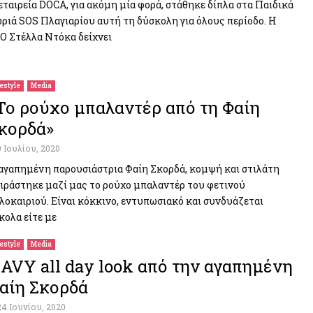
εταιρεία DOCA, για ακόμη μία φορά, στάθηκε δίπλα στα Παιδικά
ριά SOS Πλαγιαρίου αυτή τη δύσκολη για όλους περίοδο. H
O Στέλλα Ντόκα δείχνει
festyle
Media
Το ρούχο μπαλαντέρ από τη Φαίη
κορδά»
9 Ιουλίου, 2020
αγαπημένη παρουσιάστρια Φαίη Σκορδά, κομψή και στιλάτη
ιράστηκε μαζί μας το ρούχο μπαλαντέρ του φετινού
λοκαιριού. Είναι κόκκινο, εντυπωσιακό και συνδυάζεται
κολα είτε με
festyle
Media
AVY all day look από την αγαπημένη
αίη Σκορδά
24 Ιουνίου, 2020