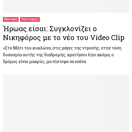
M
E
Μουσική
Πολιτισμός
Ήρωας είσαι: Συγκλονίζει ο
N
Νικηφόρος με το νέο του Video Clip
U
«Στο Μάτι του κυκλώνα, στις ράγες της ντροπής, στην τόση
δυσοσμία αυτής της διαδρομής, κρατήσου λίγο ακόμα, ο
δρόμος είναι μακρύς, μα πίστεψε σε εσένα