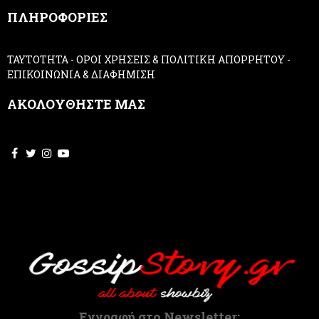
,
ΠΛΗΡΟΦΟΡΙΕΣ
l
e
a
ΤΑΥΤΟΤΗΤΑ
-
ΟΡΟΙ ΧΡΗΣΕΙΣ & ΠΟΛΙΤΙΚΗ ΑΠΟΡΡΗΤΟΥ
-
v
ΕΠΙΚΟΙΝΩΝΙΑ & ΔΙΑΦΗΜΙΣΗ
e
t
ΑΚΟΛΟΥΘΗΣΤΕ ΜΑΣ
h
i
s
f
i
e
l
d
b
l
a
n
k
.
Εγγραφή στο Newsletter: