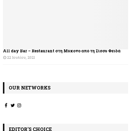
σ
η
ά
ρ
θ
All day Bar – Restaurant στη Μύκονο από τη Σίσσυ Φειδά
ρ
22 Ιουλίου, 2021
ω
ν
OUR NETWORKS
EDITOR'S CHOICE