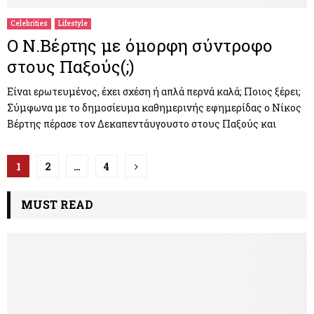
Celebrities
Lifestyle
Ο Ν.Βέρτης με όμορφη σύντροφο
στους Παξούς(;)
Είναι ερωτευμένος, έχει σχέση ή απλά περνά καλά; Ποιος ξέρει;
Σύμφωνα με το δημοσίευμα καθημερινής εφημερίδας ο Νίκος
Βέρτης πέρασε τον Δεκαπεντάυγουστο στους Παξούς και
Π
1
2
…
4
λ
MUST READ
ο
ή
γ
η