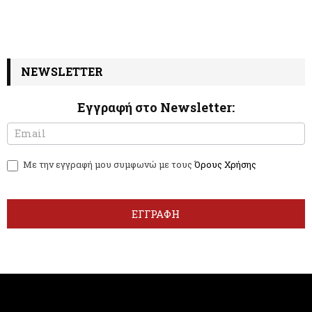
NEWSLETTER
Εγγραφή στο Newsletter:
N
I
e
f
w
y
Με την εγγραφή μου συμφωνώ με τους
Όρους Χρήσης
s
o
l
u
e
a
t
r
ΕΓΓΡΑΦΗ
t
e
e
h
r
u
m
a
n