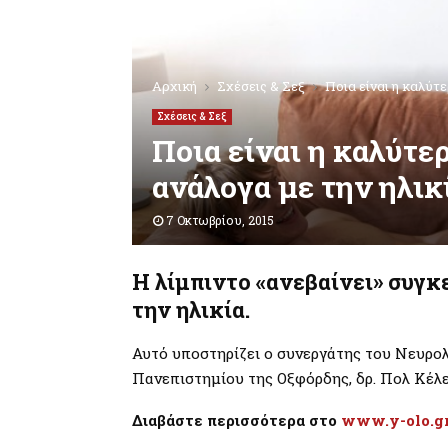
Αρχική
Σχέσεις & Σεξ
Ποια είναι η καλύτε
Σχέσεις & Σεξ
Ποια είναι η καλύτερ
ανάλογα με την ηλικ
7 Οκτωβρίου, 2015
Η
λίμπιντο «ανεβαίνει» συγκ
την ηλικία.
Αυτό υποστηρίζει ο συνεργάτης του Νευρο
Πανεπιστημίου της Οξφόρδης, δρ. Πολ Κέλε
Διαβάστε περισσότερα στο
www.y-olo.g