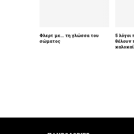
Φλερτ με… τη γλώσσα του
5 λόγοι 
σώματος
θέλουν 
καλοκαί