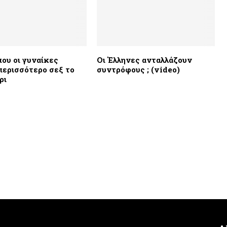
που οι γυναίκες
Οι Έλληνες ανταλλάζουν
περισσότερο σεξ το
συντρόφους ; (video)
ρι