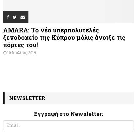
AMARA: Το νέο υπερπολυτελές
ξενοδοχείο της Κύπρου μόλις άνοιξε τις
πόρτες του!
10 Ιουλίου, 2019
NEWSLETTER
Εγγραφή στο Newsletter:
N
I
e
f
w
y