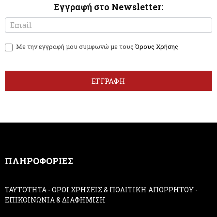
Εγγραφή στο Newsletter:
N
I
e
f
w
y
Με την εγγραφή μου συμφωνώ με τους
Όρους Χρήσης
s
o
l
u
e
a
t
r
ΕΓΓΡΑΦΗ
t
e
e
h
r
u
m
a
n
,
ΠΛΗΡΟΦΟΡΙΕΣ
l
e
a
ΤΑΥΤΟΤΗΤΑ
-
ΟΡΟΙ ΧΡΗΣΕΙΣ & ΠΟΛΙΤΙΚΗ ΑΠΟΡΡΗΤΟΥ
-
v
ΕΠΙΚΟΙΝΩΝΙΑ & ΔΙΑΦΗΜΙΣΗ
e
t