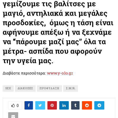
M
γεμίζουμε τις βαλίτσες με
μαγιό, αντηλιακά και μεγάλες
E
προσδοκίες, όμως η τάση είναι
N
αφήνουμε απέξω ή να ξεχνάμε
να “πάρουμε μαζί μας” όλα τα
U
μέτρα- ασπίδα που αφορούν
την υγεία μας.
Διαβάστε περισσότερα:
www.y-olo.gr
SEX
ΔΙΑΚΟΠΈΣ
ΠΡΟΦΎΛΑΞΗ
Σ.Μ.Ν.
0