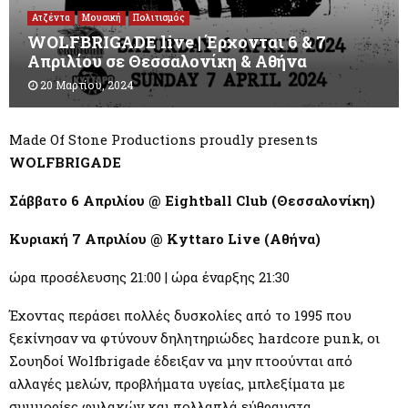
M
Ατζέντα
Μουσική
Πολιτισμός
WOLFBRIGADE live | Έρχονται 6 & 7
E
Απριλίου σε Θεσσαλονίκη & Αθήνα
20 Μαρτίου, 2024
N
Made Of Stone Productions proudly presents
U
WOLFBRIGADE
Σάββατο
6
Απριλίου
@ Eightball Club (
Θεσσαλονίκη
)
Κυριακή 7 Απριλίου @ Kyttaro Live (Αθήνα)
ώρα προσέλευσης 21:00 | ώρα έναρξης 21:30
Έχοντας περάσει πολλές δυσκολίες από το 1995 που
ξεκίνησαν να φτύνουν δηλητηριώδες hardcore punk, οι
Σουηδοί Wolfbrigade έδειξαν να μην πτοούνται από
αλλαγές μελών, προβλήματα υγείας, μπλεξίματα με
συμμορίες φυλακών και πολλαπλά εύθραυστα