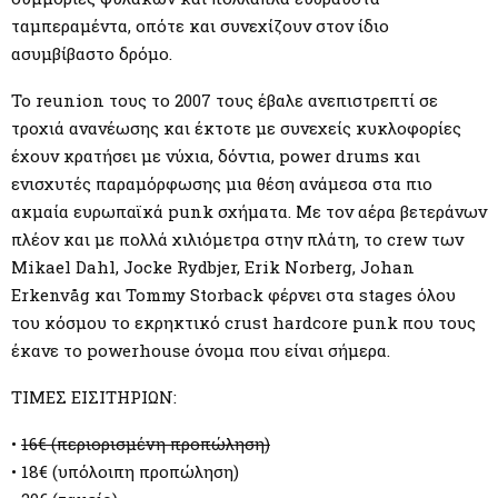
ταμπεραμέντα, οπότε και συνεχίζουν στον ίδιο
ασυμβίβαστο δρόμο.
Το reunion τους το 2007 τους έβαλε ανεπιστρεπτί σε
τροχιά ανανέωσης και έκτοτε με συνεχείς κυκλοφορίες
έχουν κρατήσει με νύχια, δόντια, power drums και
ενισχυτές παραμόρφωσης μια θέση ανάμεσα στα πιο
ακμαία ευρωπαϊκά punk σχήματα. Με τον αέρα βετεράνων
πλέον και με πολλά χιλιόμετρα στην πλάτη, το crew των
Mikael Dahl, Jocke Rydbjer, Erik Norberg, Johan
Erkenvåg και Tommy Storback φέρνει στα stages όλου
του κόσμου το εκρηκτικό crust hardcore punk που τους
έκανε το powerhouse όνομα που είναι σήμερα.
ΤΙΜΕΣ ΕΙΣΙΤΗΡΙΩΝ:
•
16€ (περιορισμένη προπώληση)
• 18€ (υπόλοιπη προπώληση)