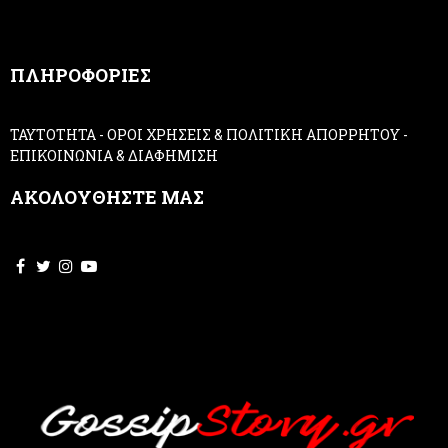
a
n
,
ΠΛΗΡΟΦΟΡΙΕΣ
l
e
a
ΤΑΥΤΟΤΗΤΑ
-
ΟΡΟΙ ΧΡΗΣΕΙΣ & ΠΟΛΙΤΙΚΗ ΑΠΟΡΡΗΤΟΥ
-
v
ΕΠΙΚΟΙΝΩΝΙΑ & ΔΙΑΦΗΜΙΣΗ
e
t
ΑΚΟΛΟΥΘΗΣΤΕ ΜΑΣ
h
i
s
f
i
e
l
d
b
l
a
n