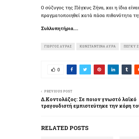
Ο σύζυγος της Πέγκυς Ζήνα, και η ίδια είνα
πραγματοποιηθεί κατά πάσα πιθανότητα τ
Συλλυπητήρια….
ΓΙΏΡΓΟΣ ΛΎΡΑΣ
ΚΩΝΣΤΑΝΤΊΝΑ ΛΎΡΑ
ΠΕΓΚΥ 
0
PREVIOUS POST
Δ.Κοντολάζος: Σε ποιον γνωστό λαϊκό
τραγουδιστή εμπιστεύτηκε την κόρη το
RELATED POSTS