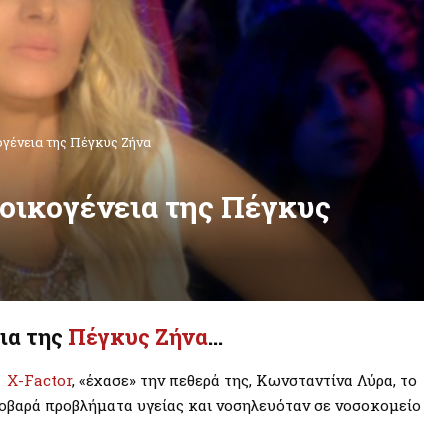
ογένεια της Πέγκυς Ζήνα
 οικογένεια της Πέγκυς
ια της
Πέγκυς Ζήνα
…
υ
X-Factor
, «έχασε» την πεθερά της, Κωνσταντίνα Λύρα, το
σοβαρά προβλήματα υγείας και νοσηλευόταν σε νοσοκομείο