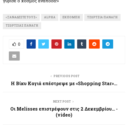
γύρισε ο κόσμος ανάποδα!»
«ΞΑΝΑΔΈΣΤΕ ΤΟΥΣ»
ALPHA
ΕΚΠΟΜΠΉ
ΤΖΏΡΤΖΙΑ ΠΑΝΑΓΉ
ΤΖΏΡΤΖΙΑΣ ΠΑΝΑΓΉ
0
PREVIOUS POST
Η Βίκυ Καγιά επέστρεψε με «Shopping Star»…
NEXT POST
Οι Melisses επιστρέφουν στις 2 Δεκεμβρίου… -
(video)