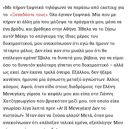
M
«Με πήραν ξαφνικά τηλέφωνο να περάσω από casting για
E
το
«Ξαναδέστε τους»
. Όλα έγιναν ξαφνικά. Μία που με
πήραν κι άλλη μία που μάζεψα τα πράγματά μου, μέσα σε
ένα βράδυ, και βρέθηκα στην Αθήνα. Ήθελα να το ζήσω
N
αυτό! Μέχρι το απόγευμα της ίδιας μέρας του
δοκιμαστικού, μου ανακοίνωσαν ότι εγώ θα ήμουν το
U
τέταρτο μέλος. Δεν είχα καν στο μυαλό μου ότι θα
επέλεγαν εμένα! Έβαλα τα δυνατά μου, βέβαια, για να είμαι
όσο το δυνατόν καλύτερη γίνεται στο δοκιμαστικό – αλλά
ως εκεί. Δεν έκανα τρελά όνειρα. Εξάλλου, δεν ήξερα
κανέναν, ήμουνα μία άγνωστη μεταξύ αγνώστων. Άλλος
κόσμος. Αφού, όταν είδα στους διαδρόμους την Ελένη
Μενεγάκη, γύρισα το κεφάλι μου και είπα στο Γιάννη
Χατζηγεωργίου που βρισκόταν μαζί μου, τον οποίο είχα
γνωρίσει λίγα λεπτά πριν: «Α! Η Μενεγάκη! Δεν το
πιστεύω!». Ήταν σαν να ζούσα αλλού! Μετά, όταν μου
ανακοίνωσαν ότι επέλεξαν τελικά εμένα, εξεπλάγην. Μου