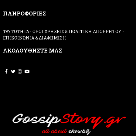
n
,
ΠΛΗΡΟΦΟΡΙΕΣ
l
e
a
ΤΑΥΤΟΤΗΤΑ
-
ΟΡΟΙ ΧΡΗΣΕΙΣ & ΠΟΛΙΤΙΚΗ ΑΠΟΡΡΗΤΟΥ
-
v
ΕΠΙΚΟΙΝΩΝΙΑ & ΔΙΑΦΗΜΙΣΗ
e
t
ΑΚΟΛΟΥΘΗΣΤΕ ΜΑΣ
h
i
s
f
i
e
l
d
b
l
a
n
k
.