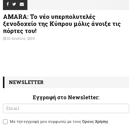
AMARA: Το νέο υπερπολυτελές
ξενοδοχείο της Κύπρου μόλις άνοιξε τις
πόρτες του!
10 Ιουλίου, 2019
NEWSLETTER
Εγγραφή στο Newsletter:
N
I
e
f
w
y
Με την εγγραφή μου συμφωνώ με τους
Όρους Χρήσης
s
o
l
u