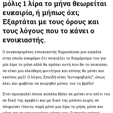
M
μόλις 1 λίρα το μήνα θεωρείται
ευκαιρία, ή μήπως όχι;
E
Εξαρτάται με τους όρους και
N
τους λόγους που το κάνει ο
ενοικιαστής.
U
Ο συγκεκριμένος ενοικιαστής δημοσίευσε μια αγγελία
στην οποία αναφέρει ότι νοικιάζει το διαμέρισμα του για
μία λίρα το μήνα αλλά θα πρέπει αυτή που θα το νοικιάσει
να είναι μια ελεύθερη φοιτήτρια και επίσης θα μένει και
εκείνος μαζί. Ο λόγος; Επειδή είναι “αυτοφοβικός”, όπως
λέει, και φοβάται να κοιμηθεί μόνος του το βράδυ!
Έτσι προσκαλεί όποια κοπέλα θέλει να μείνει στο σπίτι του
σε δικό της κρεβάτι και με δικό της μπάνιο χωρίς να
πληρώνει τίποτα, παρά μόνο μια λίρα το μήνα, μόνο και
μόνο για να μην κοιμάται μόνος του. Ο νεαρός γράφει