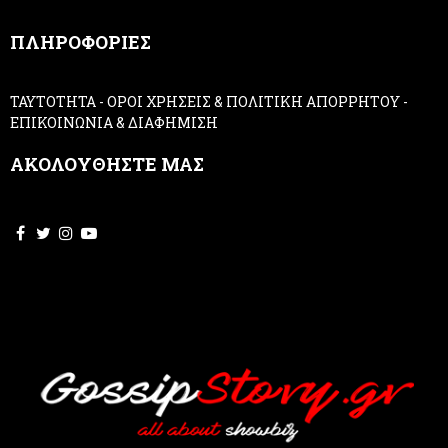
,
ΠΛΗΡΟΦΟΡΙΕΣ
l
e
a
ΤΑΥΤΟΤΗΤΑ
-
ΟΡΟΙ ΧΡΗΣΕΙΣ & ΠΟΛΙΤΙΚΗ ΑΠΟΡΡΗΤΟΥ
-
v
ΕΠΙΚΟΙΝΩΝΙΑ & ΔΙΑΦΗΜΙΣΗ
e
t
ΑΚΟΛΟΥΘΗΣΤΕ ΜΑΣ
h
i
s
f
i
e
l
d
b
l
a
n
k
.