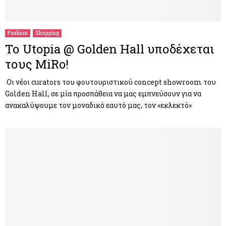
M
E
Fashion
Shopping
Το Utopia @ Golden Hall υποδέχεται
N
τους MiRo!
U
Oι νέοι curators του φουτουριστικού concept showroom του
Golden Hall, σε μία προσπάθεια να μας εμπνεύσουν για να
ανακαλύψουμε τον μοναδικό εαυτό μας, τον «εκλεκτό»