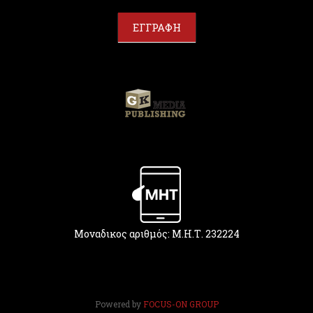
a
r
ΕΓΓΡΑΦΗ
e
h
u
m
a
n
,
l
e
a
v
e
t
h
Μοναδικος αριθμός: Μ.Η.Τ. 232224
i
s
f
i
e
Powered by
FOCUS-ON GROUP