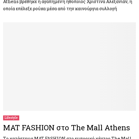
Athens βρέθηκε η αγαπημένη ηθοποιός Χριστίνα Αλεξανιάν, η
οποία επέλεξε ρούχα μέσα από την καινούργια συλλογή
Lifestyle
MAT FASHION στο The Mall Athens
Τo κατάστημα MAT FASHION στο εμπορικό κέντρο The Mall