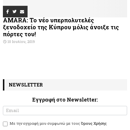
AMARA: Το νέο υπερπολυτελές
ξενοδοχείο της Κύπρου μόλις άνοιξε τις
πόρτες του!
10 Ιουλίου, 2019
NEWSLETTER
Εγγραφή στο Newsletter:
N
I
e
f
w
y
Με την εγγραφή μου συμφωνώ με τους
Όρους Χρήσης
s
o