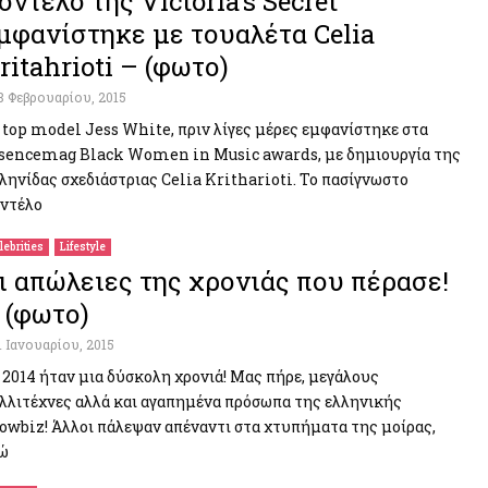
οντέλο της Victoria’s Secret
μφανίστηκε με τουαλέτα Celia
ritahrioti – (φωτο)
8 Φεβρουαρίου, 2015
 top model Jess White, πριν λίγες μέρες εμφανίστηκε στα
sencemag Black Women in Music awards, με δημιουργία της
ληνίδας σχεδιάστριας Celia Kritharioti. Το πασίγνωστο
ντέλο
lebrities
Lifestyle
ι απώλειες της χρονιάς που πέρασε!
 (φωτο)
1 Ιανουαρίου, 2015
 2014 ήταν μια δύσκολη χρονιά! Μας πήρε, μεγάλους
λλιτέχνες αλλά και αγαπημένα πρόσωπα της ελληνικής
owbiz! Άλλοι πάλεψαν απέναντι στα χτυπήματα της μοίρας,
ώ