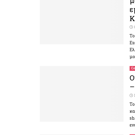
μ
ε
K
Το
Es
Ελ
μο
Ce
Ο
–
Το
κα
sh
εν