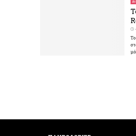
Ατ
Τ
R
Το
στ
μό