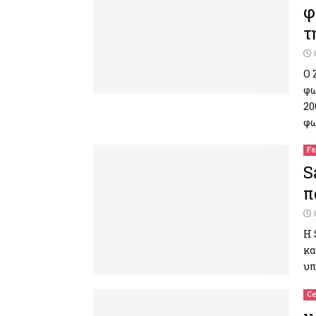
φ
τ
Ο 
φω
20
φω
Fa
S
π
Η 
κα
υπ
Ce