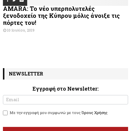
AMARA: Το νέο υπερπολυτελές
ξενοδοχείο της Κύπρου μόλις άνοιξε τις
πόρτες του!
10 Ιουλίου, 2019
NEWSLETTER
Εγγραφή στο Newsletter:
N
I
e
f
w
y
Με την εγγραφή μου συμφωνώ με τους
Όρους Χρήσης
s
o
l
u
e
a