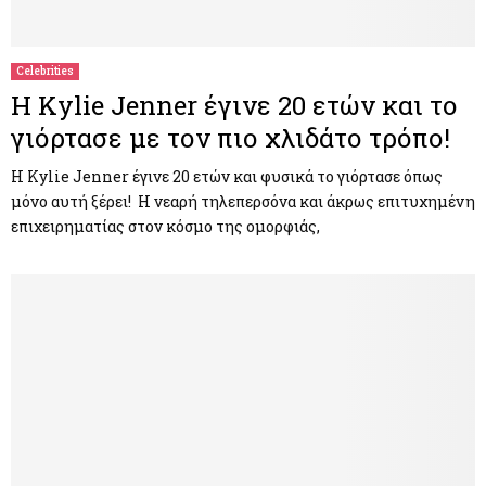
M
E
Celebrities
Η Kylie Jenner έγινε 20 ετών και το
N
γιόρτασε με τον πιο χλιδάτο τρόπο!
U
Η Kylie Jenner έγινε 20 ετών και φυσικά το γιόρτασε όπως
μόνο αυτή ξέρει! Η νεαρή τηλεπερσόνα και άκρως επιτυχημένη
επιχειρηματίας στον κόσμο της ομορφιάς,