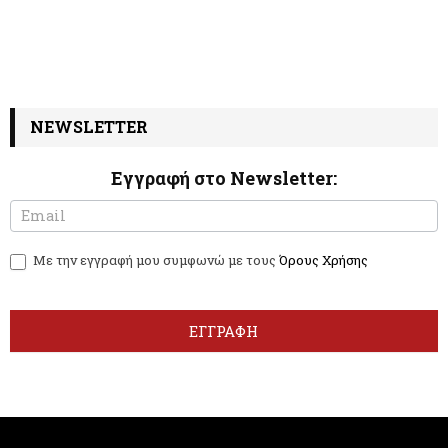
NEWSLETTER
Εγγραφή στο Newsletter:
N
I
e
f
w
y
Με την εγγραφή μου συμφωνώ με τους
Όρους Χρήσης
s
o
l
u
e
a
t
r
ΕΓΓΡΑΦΗ
t
e
e
h
r
u
m
a