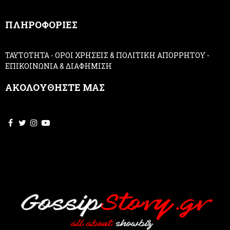
n
,
ΠΛΗΡΟΦΟΡΙΕΣ
l
e
a
ΤΑΥΤΟΤΗΤΑ
-
ΟΡΟΙ ΧΡΗΣΕΙΣ & ΠΟΛΙΤΙΚΗ ΑΠΟΡΡΗΤΟΥ
-
v
ΕΠΙΚΟΙΝΩΝΙΑ & ΔΙΑΦΗΜΙΣΗ
e
t
ΑΚΟΛΟΥΘΗΣΤΕ ΜΑΣ
h
i
s
f
i
e
l
d
b
l
a
n
k
.