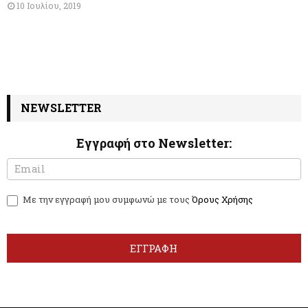
10 Ιουλίου, 2019
NEWSLETTER
Εγγραφή στο Newsletter:
N
I
e
f
w
y
Με την εγγραφή μου συμφωνώ με τους
Όρους Χρήσης
s
o
l
u
e
a
t
r
ΕΓΓΡΑΦΗ
t
e
e
h
r
u
m