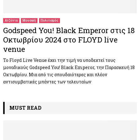
M
E
Ατζέντα
Μουσική
Πολιτισμός
Godspeed You! Black Emperor στις 18
N
Οκτωβρίου 2024 στο FLOYD live
venue
U
To Floyd Live Venue έχει την τιμή να υποδεχτεί τους
μοναδικούς Godspeed You! Black Emperor, την Παρασκευή 18
Οκτωβρίου. Μια από τις σπουδαιότερες και πλέον
αντισυμβατικές μπάντες των τελευταίων
MUST READ