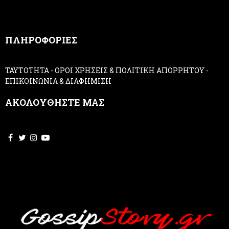
a
n
,
ΠΛΗΡΟΦΟΡΙΕΣ
l
e
a
ΤΑΥΤΟΤΗΤΑ
-
ΟΡΟΙ ΧΡΗΣΕΙΣ & ΠΟΛΙΤΙΚΗ ΑΠΟΡΡΗΤΟΥ
-
v
ΕΠΙΚΟΙΝΩΝΙΑ & ΔΙΑΦΗΜΙΣΗ
e
t
ΑΚΟΛΟΥΘΗΣΤΕ ΜΑΣ
h
i
s
f
i
e
l
d
b
l
a
n