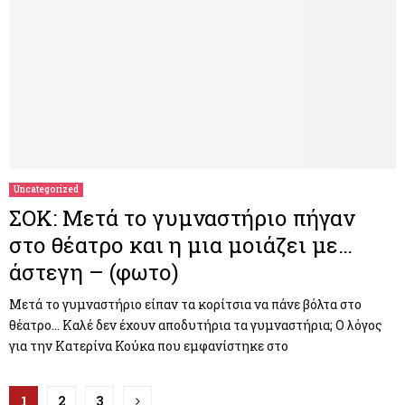
Uncategorized
ΣΟΚ: Μετά το γυμναστήριο πήγαν
στο θέατρο και η μια μοιάζει με…
άστεγη – (φωτο)
Μετά το γυμναστήριο είπαν τα κορίτσια να πάνε βόλτα στο
θέατρο… Καλέ δεν έχουν αποδυτήρια τα γυμναστήρια; Ο λόγος
για την Κατερίνα Κούκα που εμφανίστηκε στο
Π
1
2
3