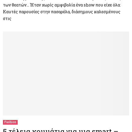
των θεατών… Ήταν χωρίς αμφιβολία ένα show που είχε όλα:
Καυτές παρουσίες στην πασαρέλα, διάσημους καλεσμένους
στις
Fashion
5 τέλεια κομμάτια για μια smart –