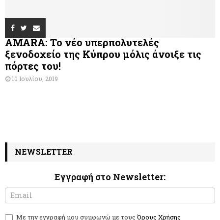
AMARA: Το νέο υπερπολυτελές
ξενοδοχείο της Κύπρου μόλις άνοιξε τις
πόρτες του!
10 Ιουλίου, 2019
NEWSLETTER
Εγγραφή στο Newsletter:
N
I
e
f
w
y
Με την εγγραφή μου συμφωνώ με τους
Όρους Χρήσης
s
o