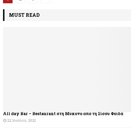
λ
MUST READ
ο
ή
γ
η
σ
η
ά
ρ
θ
All day Bar – Restaurant στη Μύκονο από τη Σίσσυ Φειδά
ρ
22 Ιουλίου, 2021
ω