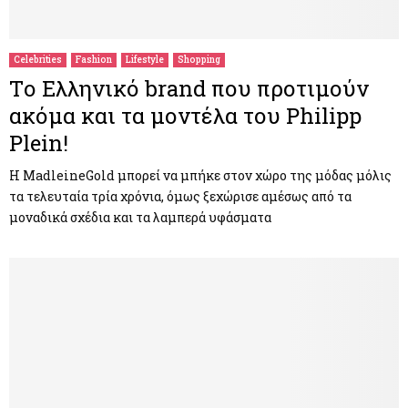
M
E
Celebrities
Fashion
Lifestyle
Shopping
Tο Ελληνικό brand που προτιμούν
N
ακόμα και τα μοντέλα του Philipp
Plein!
U
Η MadleineGold μπορεί να μπήκε στον χώρο της μόδας μόλις
τα τελευταία τρία χρόνια, όμως ξεχώρισε αμέσως από τα
μοναδικά σχέδια και τα λαμπερά υφάσματα