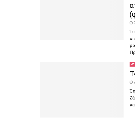
α
(
Το
υπ
μο
Πρ
Ατ
T
Τη
Ζά
κα