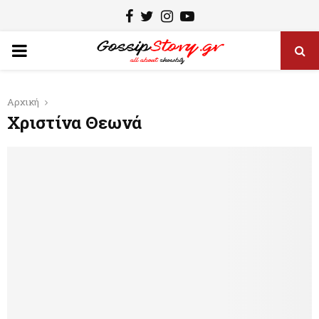
F
T
I
Y
a
w
n
o
P
c
i
s
u
e
t
t
t
R
Αρχική
b
t
a
u
Χριστίνα Θεωνά
I
o
e
g
b
o
r
r
e
M
k
a
m
A
R
Y