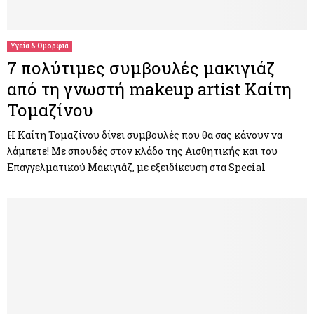
M
E
Υγεία & Ομορφιά
7 πολύτιμες συμβουλές μακιγιάζ
N
από τη γνωστή makeup artist Καίτη
Τομαζίνου
U
Η Καίτη Τομαζίνου δίνει συμβουλές που θα σας κάνουν να
λάμπετε! Με σπουδές στον κλάδο της Αισθητικής και του
Επαγγελματικού Μακιγιάζ, με εξειδίκευση στα Special