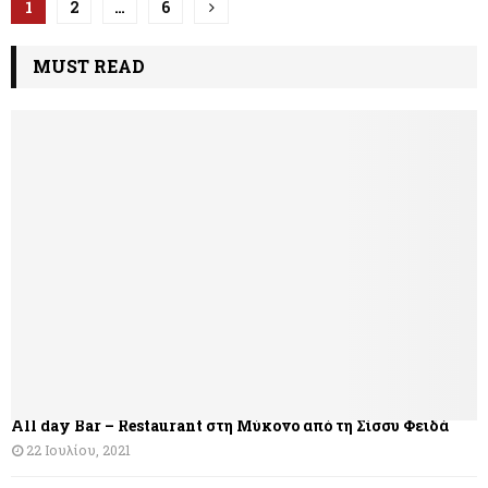
Π
1
2
…
6
λ
MUST READ
ο
ή
γ
η
σ
η
ά
ρ
θ
All day Bar – Restaurant στη Μύκονο από τη Σίσσυ Φειδά
ρ
22 Ιουλίου, 2021
ω