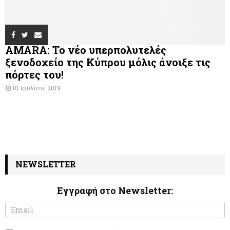
AMARA: Το νέο υπερπολυτελές
ξενοδοχείο της Κύπρου μόλις άνοιξε τις
πόρτες του!
10 Ιουλίου, 2019
NEWSLETTER
Εγγραφή στο Newsletter:
N
I
e
f
w
y